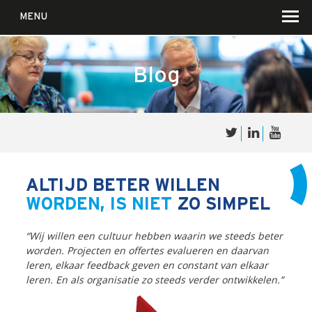
MENU
Blog
Over
Sales
cultuur
ALTIJD BETER WILLEN
WORDEN, IS NIET
ZO SIMPEL
Waar wij in geloven …
Voor wie?
“Wij willen een cultuur hebben waarin we steeds beter
Iets over joúw SalesCultuur
worden. Projecten en offertes evalueren en daarvan
leren, elkaar feedback geven en constant van elkaar
De partners
leren. En als organisatie zo steeds verder ontwikkelen.”