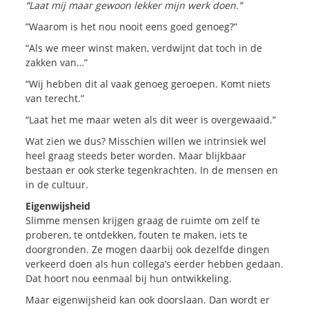
“Laat mij maar gewoon lekker mijn werk doen.”
Blogs
”Waarom is het nou nooit eens goed genoeg?”
Vlogs
“Als we meer winst maken, verdwijnt dat toch in de
Cases
zakken van…”
“Wij hebben dit al vaak genoeg geroepen. Komt niets
van terecht.”
Neem Contact op
“Laat het me maar weten als dit weer is overgewaaid.”
Wat zien we dus? Misschien willen we intrinsiek wel
Contact
heel graag steeds beter worden. Maar blijkbaar
Inschrijven SalesCultuur-nieuws
bestaan er ook sterke tegenkrachten. In de mensen en
in de cultuur.
Eigenwijsheid
Slimme mensen krijgen graag de ruimte om zelf te
proberen, te ontdekken, fouten te maken, iets te
doorgronden. Ze mogen daarbij ook dezelfde dingen
verkeerd doen als hun collega’s eerder hebben gedaan.
Dat hoort nou eenmaal bij hun ontwikkeling.
Maar eigenwijsheid kan ook doorslaan. Dan wordt er