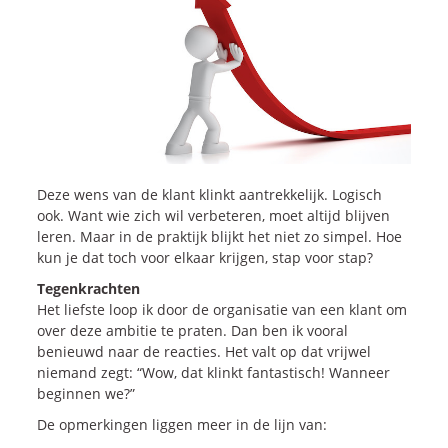
Onze dienstverlening
Commerciële diagnoses
(Sales)Cultuurtransformaties
Diagnose
winnende
Tenders
Een
winnende
Tender
Grip
op je
Toekomst
Deze wens van de klant klinkt aantrekkelijk. Logisch
Leiderschap
bij
Transformatie
ook. Want wie zich wil verbeteren, moet altijd blijven
leren. Maar in de praktijk blijkt het niet zo simpel. Hoe
Programma
Management
kun je dat toch voor elkaar krijgen, stap voor stap?
Rollen
in
Sales
Tegenkrachten
Sales
Development
Programma
Het liefste loop ik door de organisatie van een klant om
SalesCultuur
Assessment
over deze ambitie te praten. Dan ben ik vooral
Persoonlijkheids
profielen
benieuwd naar de reacties. Het valt op dat vrijwel
niemand zegt: “Wow, dat klinkt fantastisch! Wanneer
beginnen we?”
Inspiratie
De opmerkingen liggen meer in de lijn van: