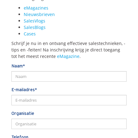
Onze dienstverlening
eMagazines
Nieuwsbrieven
SalesVlogs
Commerciële diagnoses
SalesBlogs
(Sales)Cultuurtransformaties
Cases
Diagnose
winnende
Tenders
Schrijf je nu in en ontvang effectieve salestechnieken, -
Een
winnende
Tender
tips en -feiten! Na inschrijving krijg je direct toegang
Grip
op je
Toekomst
tot het meest recente
eMagazine
.
Leiderschap
bij
Transformatie
Naam*
Programma
Management
Rollen
in
Sales
Sales
Development
Programma
E-mailadres*
SalesCultuur
Assessment
Persoonlijkheids
profielen
Organisatie
Inspiratie
Telefoon