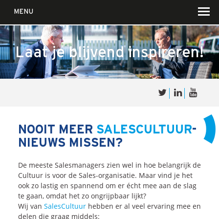
MENU
Laat je blijvend inspireren!
Over
Sales
cultuur
NOOIT MEER
SALESCULTUUR
-
NIEUWS MISSEN?
Waar wij in geloven …
Voor wie?
De meeste Salesmanagers zien wel in hoe belangrijk de
Cultuur is voor de Sales-organisatie. Maar vind je het
Iets over joúw SalesCultuur
ook zo lastig en spannend om er écht mee aan de slag
De partners
te gaan, omdat het zo ongrijpbaar lijkt?
Wij van
SalesCultuur
hebben er al veel ervaring mee en
delen die graag middels: