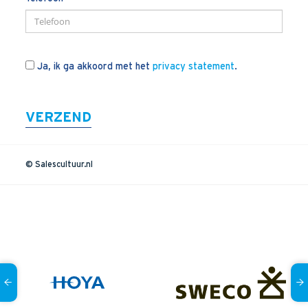
Blogs
Vlogs
Cases
Ja, ik ga akkoord met het
privacy statement
.
Neem Contact op
VERZEND
Contact
© Salescultuur.nl
Inschrijven SalesCultuur-nieuws