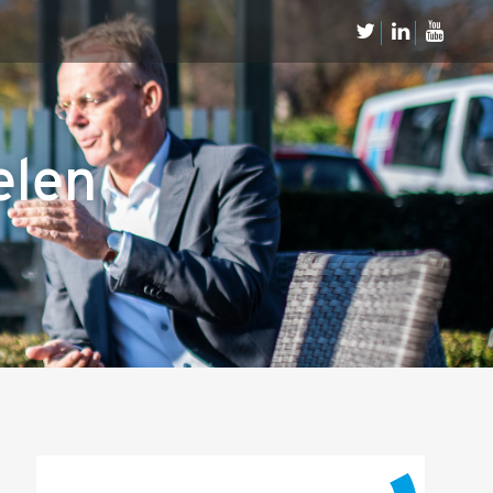
Neem Contact op
Contact
elen
Inschrijven SalesCultuur-nieuws