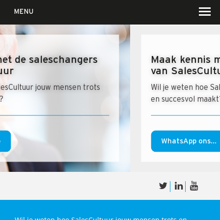
MENU
Maak kennis met de saleschangers
van SalesCultuur
Wil je weten hoe SalesCultuur jouw mensen trots
en succesvol maakt?
Over
Sales
cultuur
WhatsApp ons...
Waar wij in geloven …
Voor wie?
Iets over joúw SalesCultuur
De partners
Wil je weten hoe SalesCultuur jouw mensen trots en