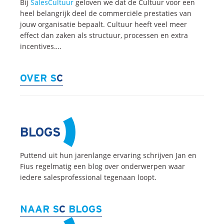
Bij
SalesCultuur
geloven we dat de Cultuur voor een
heel belangrijk deel de commerciële prestaties van
Blogs
jouw organisatie bepaalt. Cultuur heeft veel meer
Vlogs
effect dan zaken als structuur, processen en extra
Cases
incentives….
Neem Contact op
OVER S
C
Contact
Inschrijven SalesCultuur-nieuws
BLOGS
Puttend uit hun jarenlange ervaring schrijven Jan en
Fius regelmatig een blog over onderwerpen waar
iedere salesprofessional tegenaan loopt.
NAAR S
C
BLOGS