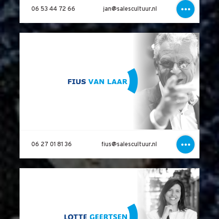
06 53 44 72 66
jan@salescultuur.nl
06 27 01 81 36
fius@salescultuur.nl