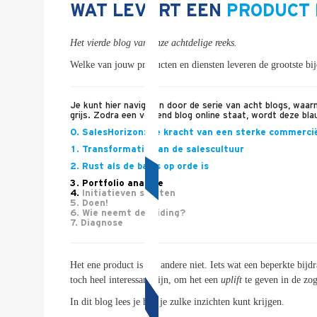
Tender
Diagnose
Tender
Grip
op je
winnende
Toekomst
Een
WAT LEVERT EEN
PRODUCT 
Tender
winnende
Een
Grip
op je
Toekomst
Grip
op je
Toekomst
Toekomst
op je
Grip
Leiderschap
Toekomst
op je
bij
Grip
Transformatie
Leiderschap
bij
Transformatie
Leiderschap
bij
Transformatie
Transformatie
Leiderschap
Het vierde blog van onze achtdelige reeks.
Transformatie
Leiderschap
Programma
Management
Programma
Management
Programma
Management
Management
Programma
Management
Programma
Welke van jouw producten en diensten leveren de grootste bijd
Rollen
Sales
Rollen
Sales
Sales
Rollen
Rollen
in
Sales
Sales
in
Rollen
Sales
Development
Programma
Sales
Development
Programma
Programma
Development
Sales
Sales
Development
Program
Programma
Development
Sales
SalesCultuur
Assessment
Je kunt hier navigeren door de serie van acht blogs, waar
SalesCultuur
Assessment
Assessment
SalesCultuur
SalesCultuur
Assessment
grijs. Zodra een volgend blog online staat, wordt deze bla
Persoonlijkheids
profielen
Assessment
SalesCultuur
Persoonlijkheids
profielen
profielen
Persoonlijkheids
0. SalesHorizon: de kracht van een sterke commercië
Persoonlijkheids
profielen
profielen
Persoonlijkheids
1. Transformatie van de salescultuur
Inspiratie
Inspiratie
2. Rust als de basis op orde is
Inspiratie
Inspiratie
3. Portfolio analyse
Blogs
4.
Initiatieven starten
Vlogs
Inspiratie
5.
Doen!
Blogs
6.
Wie neemt de leiding?
Cases
Vlogs
Blogs
7.
Diagnose
Blogs
Cases
Vlogs
Vlogs
Neem Contact op
Blogs
Cases
Het ene product is het andere niet. Iets wat een beperkte bij
Cases
Neem Contact op
toch heel interessant zijn, om het een
uplift
te geven in de z
Vlogs
Contact
Inschrijven SalesCultuur-nieuws
In dit blog lees je hoe je zulke inzichten kunt krijgen.
Neem Contact op
Cases
Neem Contact op