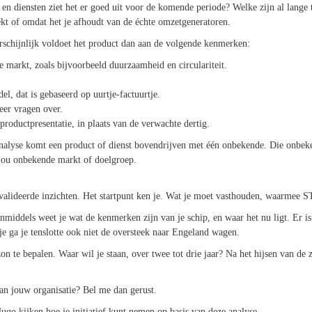
n en diensten ziet het er goed uit voor de komende periode? Welke zijn al lang
ekt of omdat het je afhoudt van de échte omzetgeneratoren.
arschijnlijk voldoet het product dan aan de volgende kenmerken:
e markt, zoals bijvoorbeeld duurzaamheid en circulariteit.
l, dat is gebaseerd op uurtje-factuurtje.
meer vragen over.
oductpresentatie, in plaats van de verwachte dertig.
nalyse komt een product of dienst bovendrijven met één onbekende. Die onbek
 jou onbekende markt of doelgroep.
e gevalideerde inzichten. Het startpunt ken je. Wat je moet vasthouden, waarm
Inmiddels weet je wat de kenmerken zijn van je schip, en waar het nu ligt. Er i
epje ga je tenslotte ook niet de oversteek naar Engeland wagen.
zon te bepalen. Waar wil je staan, over twee tot drie jaar? Na het hijsen van de
van jouw organisatie? Bel me dan gerust.
ugo kijken hoe je initiatief kunt nemen op basis van deze analyse.