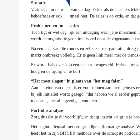
Contact
Situatie
Inschrijven SalesCultuur-nieuws
Vaak zit je in de waan van de dag. Zeker als de business lekk
Contact
Neem Contact op
behoefte is er ook helemaal niet. De sales is op orde, en dat 
Inschrijven SalesCultuur-nieuws
Contact
Problemen en implicaties
Inschrijven SalesCultuur-nie
Toch ligt er wel degelijk een uitdaging waar je je misschie
wordt de organisatie geoptimaliseerd door de zogenaamde kaass
Contact
Inschrijven SalesCultuur-nieuws
Na een paar van die rondes en zelfs een reorganisatie, dreig j
markt ontbreekt volledig. Er is geen link meer met de trends
Er wordt hals over kop een team samengesteld. Helaas met vee
hoog en de tijdlijnen te kort.
“Het moet slagen” in plaats van “het mag falen”
Aan het eind van die rit is er voor tonnen aan uren geïnves
bij elk initiatief wordt gezegd: “dat hebben we al eerder gep
toeneemt, met alle gevolgen van dien.
Portfolio analyse
Zorg dus dat je dit voorblijft, en tijdig inzicht krijgt in je p
Het begint allemaal met een grondige cijfermatige analyse. 
heeft het in zijn BITSER methode over de scherpste potloden