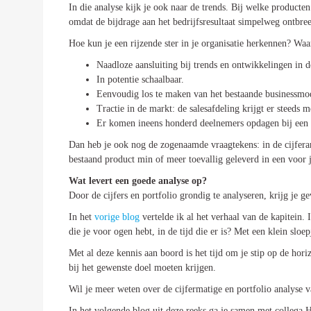
In die analyse kijk je ook naar de trends. Bij welke producte
omdat de bijdrage aan het bedrijfsresultaat simpelweg ontbre
Hoe kun je een rijzende ster in je organisatie herkennen? Wa
Naadloze aansluiting bij trends en ontwikkelingen in d
In potentie schaalbaar.
Eenvoudig los te maken van het bestaande businessmode
Tractie in de markt: de salesafdeling krijgt er steeds 
Er komen ineens honderd deelnemers opdagen bij een pr
Dan heb je ook nog de zogenaamde vraagtekens: in de cijfera
bestaand product min of meer toevallig geleverd in een voor
Wat levert een goede analyse op?
Door de cijfers en portfolio grondig te analyseren, krijg j
In het
vorige blog
vertelde ik al het verhaal van de kapitein. 
die je voor ogen hebt, in de tijd die er is? Met een klein slo
Met al deze kennis aan boord is het tijd om je stip op de hori
bij het gewenste doel moeten krijgen.
Wil je meer weten over de cijfermatige en portfolio analyse 
In het volgende blog uit deze reeks ga je samen met collega H