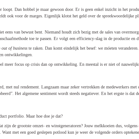
er loopt. Dan hobbel je maar gewoon door. Er is geen enkel inzicht in het produc
geldt ook voor de marges. Eigenlijk klotst het geld over de spreekwoordelijke pl
uws
n niet eens van bewust bent. Niemand houdt zich bezig met de sales van overmo
chaafmethode toe te passen. Er volgt een efficiency-slag in de productie en du
e
out of business
te raken. Dan komt eindelijk het besef: we móeten veranderen. 
 en ontwikkelingen.
l meer focus op crisis dan op ontwikkeling. En meestal is er niet of nauwelijks
teerd, met nul rendement. Langzaam maar zeker vertrekken de medewerkers met 
robeerd”. Het algemene sentiment wordt steeds negatiever. En het ergste is dat
roduct portfolio. Maar hoe doe je dat?
Wat zijn de grootste omzet- en winstgeneratoren? Jouw melkkoeien dus, volgens
. Want met een goed geslepen potlood kun je weer de volgende orders opteken