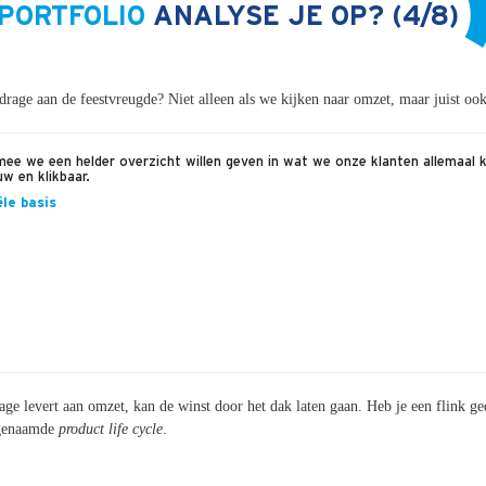
PORTFOLIO
ANALYSE JE OP? (4/8)
rage aan de feestvreugde? Niet alleen als we kijken naar omzet, maar juist ook
ma
mee we een helder overzicht willen geven in wat we onze klanten allemaal ku
uw en klikbaar.
le basis
drage levert aan omzet, kan de winst door het dak laten gaan. Heb je een flink 
ogenaamde
product life cycle
.