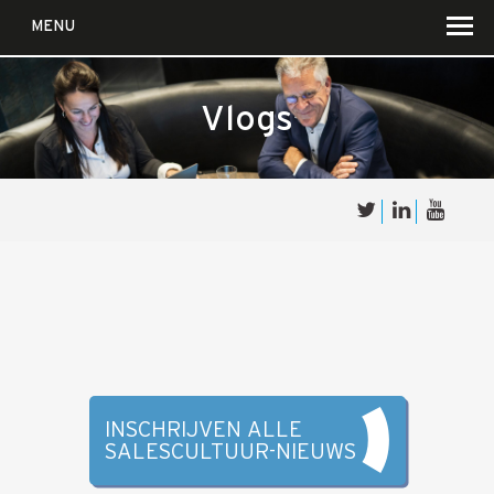
MENU
Vlogs
Over
Sales
cultuur
Waar wij in geloven …
Voor wie?
Iets over joúw SalesCultuur
De partners
INSCHRIJVEN ALLE
SALESCULTUUR-NIEUWS