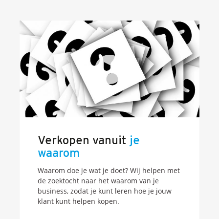
Onze dienstverlening
Commerciële diagnoses
(Sales)Cultuurtransformaties
Diagnose
winnende
Tenders
Een
winnende
Tender
Grip
op je
Toekomst
Leiderschap
bij
Transformatie
Programma
Management
Rollen
in
Sales
Verkopen vanuit
je
Sales
Development
Programma
waarom
SalesCultuur
Assessment
Waarom doe je wat je doet? Wij helpen met
Persoonlijkheids
profielen
de zoektocht naar het waarom van je
business, zodat je kunt leren hoe je jouw
klant kunt helpen kopen.
Inspiratie