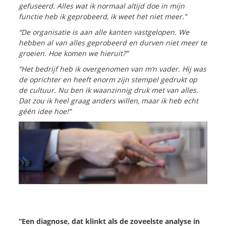
Onze dienstverlening
gefuseerd. Alles wat ik normaal altijd doe in mijn
functie heb ik geprobeerd, ik weet het niet meer.”
“De organisatie is aan alle kanten vastgelopen. We
Commerciële diagnoses
hebben al van alles geprobeerd en durven niet meer te
(Sales)Cultuurtransformaties
groeien. Hoe komen we hieruit?”
Diagnose
winnende
Tenders
“Het bedrijf heb ik overgenomen van m’n vader. Hij was
Een
winnende
Tender
de oprichter en heeft enorm zijn stempel gedrukt op
de cultuur. Nu ben ik waanzinnig druk met van alles.
Grip
op je
Toekomst
Dat zou ik heel graag anders willen, maar ik heb echt
Leiderschap
bij
Transformatie
géén idee hoe!”
Programma
Management
Rollen
in
Sales
Sales
Development
Programma
SalesCultuur
Assessment
Persoonlijkheids
profielen
Inspiratie
“Een diagnose, dat klinkt als de zoveelste analyse in