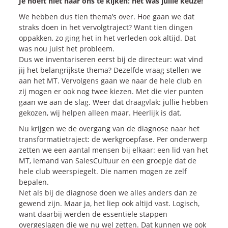
Je hoeft niet naar ons te kijken: het was jullie keuze!
We hebben dus tien thema’s over. Hoe gaan we dat
straks doen in het vervolgtraject? Want tien dingen
oppakken, zo ging het in het verleden ook altijd. Dat
was nou juist het probleem.
Dus we inventariseren eerst bij de directeur: wat vind
jij het belangrijkste thema? Dezelfde vraag stellen we
aan het MT. Vervolgens gaan we naar de hele club en
zij mogen er ook nog twee kiezen. Met die vier punten
gaan we aan de slag. Weer dat draagvlak: jullie hebben
gekozen, wij helpen alleen maar. Heerlijk is dat.
Nu krijgen we de overgang van de diagnose naar het
transformatietraject: de werkgroepfase. Per onderwerp
zetten we een aantal mensen bij elkaar: een lid van het
MT, iemand van SalesCultuur en een groepje dat de
hele club weerspiegelt. Die namen mogen ze zelf
bepalen.
Net als bij de diagnose doen we alles anders dan ze
gewend zijn. Maar ja, het liep ook altijd vast. Logisch,
want daarbij werden de essentiële stappen
overgeslagen die we nu wel zetten. Dat kunnen we ook