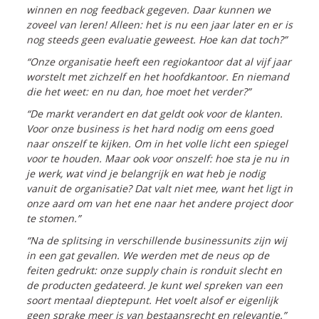
winnen en nog feedback gegeven. Daar kunnen we
zoveel van leren! Alleen: het is nu een jaar later en er is
nog steeds geen evaluatie geweest. Hoe kan dat toch?”
“Onze organisatie heeft een regiokantoor dat al vijf jaar
worstelt met zichzelf en het hoofdkantoor. En niemand
die het weet: en nu dan, hoe moet het verder?”
“De markt verandert en dat geldt ook voor de klanten.
Voor onze business is het hard nodig om eens goed
naar onszelf te kijken. Om in het volle licht een spiegel
voor te houden. Maar ook voor onszelf: hoe sta je nu in
je werk, wat vind je belangrijk en wat heb je nodig
vanuit de organisatie? Dat valt niet mee, want het ligt in
onze aard om van het ene naar het andere project door
te stomen.”
“Na de splitsing in verschillende businessunits zijn wij
in een gat gevallen. We werden met de neus op de
feiten gedrukt: onze supply chain is ronduit slecht en
de producten gedateerd. Je kunt wel spreken van een
soort mentaal dieptepunt. Het voelt alsof er eigenlijk
geen sprake meer is van bestaansrecht en relevantie.”