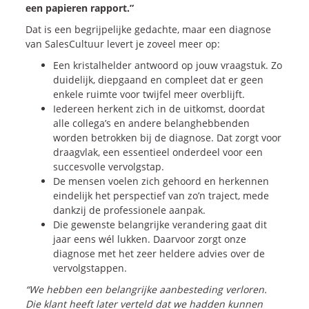
een papieren rapport.”
Blogs
Dat is een begrijpelijke gedachte, maar een diagnose
Vlogs
van SalesCultuur levert je zoveel meer op:
Cases
Een kristalhelder antwoord op jouw vraagstuk. Zo
duidelijk, diepgaand en compleet dat er geen
enkele ruimte voor twijfel meer overblijft.
Neem Contact op
Iedereen herkent zich in de uitkomst, doordat
alle collega’s en andere belanghebbenden
worden betrokken bij de diagnose. Dat zorgt voor
Contact
draagvlak, een essentieel onderdeel voor een
succesvolle vervolgstap.
Inschrijven SalesCultuur-nieuws
De mensen voelen zich gehoord en herkennen
eindelijk het perspectief van zo’n traject, mede
dankzij de professionele aanpak.
Die gewenste belangrijke verandering gaat dit
jaar eens wél lukken. Daarvoor zorgt onze
diagnose met het zeer heldere advies over de
vervolgstappen.
“We hebben een belangrijke aanbesteding verloren.
Die klant heeft later verteld dat we hadden kunnen