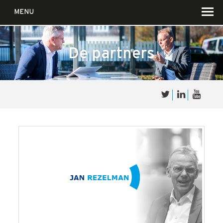
MENU
De partners
Over
Sales
cultuur
Waar wij in geloven …
Voor wie?
Iets over joúw SalesCultuur
De partners