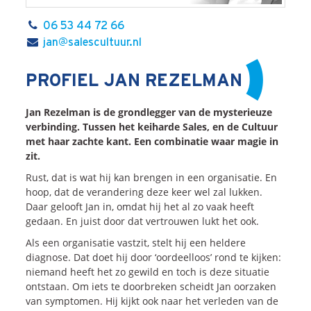
Onze dienstverlening
06 53 44 72 66
jan@salescultuur.nl
Commerciële diagnoses
(Sales)Cultuurtransformaties
PROFIEL JAN REZELMAN
Diagnose
winnende
Tenders
Een
winnende
Tender
Jan Rezelman is de grondlegger van de mysterieuze
Grip
op je
Toekomst
verbinding. Tussen het keiharde Sales, en de Cultuur
met haar zachte kant. Een combinatie waar magie in
Leiderschap
bij
Transformatie
zit.
Programma
Management
Rust, dat is wat hij kan brengen in een organisatie. En
Rollen
in
Sales
hoop, dat de verandering deze keer wel zal lukken.
Sales
Development
Programma
Daar gelooft Jan in, omdat hij het al zo vaak heeft
gedaan. En juist door dat vertrouwen lukt het ook.
SalesCultuur
Assessment
Persoonlijkheids
profielen
Als een organisatie vastzit, stelt hij een heldere
diagnose. Dat doet hij door ‘oordeelloos’ rond te kijken:
niemand heeft het zo gewild en toch is deze situatie
Inspiratie
ontstaan. Om iets te doorbreken scheidt Jan oorzaken
van symptomen. Hij kijkt ook naar het verleden van de