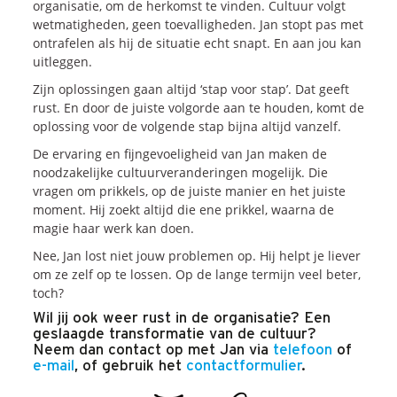
organisatie, om de herkomst te vinden. Cultuur volgt
wetmatigheden, geen toevalligheden. Jan stopt pas met
Blogs
ontrafelen als hij de situatie echt snapt. En aan jou kan
Vlogs
uitleggen.
Cases
Zijn oplossingen gaan altijd ‘stap voor stap’. Dat geeft
rust. En door de juiste volgorde aan te houden, komt de
oplossing voor de volgende stap bijna altijd vanzelf.
Neem Contact op
De ervaring en fijngevoeligheid van Jan maken de
noodzakelijke cultuurveranderingen mogelijk. Die
vragen om prikkels, op de juiste manier en het juiste
Contact
moment. Hij zoekt altijd die ene prikkel, waarna de
Inschrijven SalesCultuur-nieuws
magie haar werk kan doen.
Nee, Jan lost niet jouw problemen op. Hij helpt je liever
om ze zelf op te lossen. Op de lange termijn veel beter,
toch?
Wil jij ook weer rust in de organisatie? Een
geslaagde transformatie van de cultuur?
Neem dan contact op met Jan via
telefoon
of
e-mail
, of gebruik het
contactformulier
.