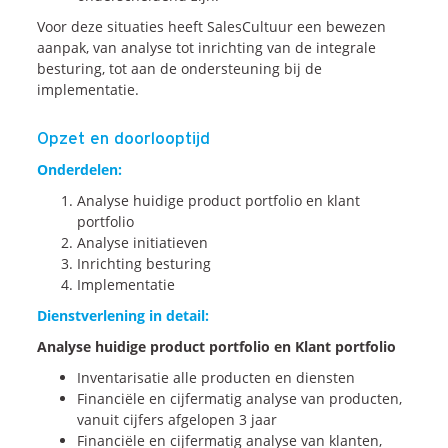
Voor deze situaties heeft SalesCultuur een bewezen
Blogs
aanpak, van analyse tot inrichting van de integrale
Vlogs
besturing, tot aan de ondersteuning bij de
Cases
implementatie.
Opzet en doorlooptijd
Neem Contact op
Onderdelen:
Analyse huidige product portfolio en klant
Contact
portfolio
Analyse initiatieven
Inschrijven SalesCultuur-nieuws
Inrichting besturing
Implementatie
Dienstverlening in detail:
Analyse huidige product portfolio en Klant portfolio
Inventarisatie alle producten en diensten
Financiële en cijfermatig analyse van producten,
vanuit cijfers afgelopen 3 jaar
Financiële en cijfermatig analyse van klanten,