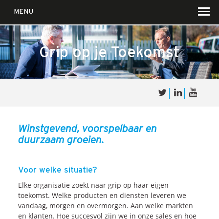
MENU
Grip
op je
Toekomst
Over
Sales
cultuur
Winstgevend, voorspelbaar en
duurzaam groeien.
Waar wij in geloven …
Voor wie?
Voor welke situatie?
Iets over joúw SalesCultuur
Elke organisatie zoekt naar grip op haar eigen
De partners
toekomst. Welke producten en diensten leveren we
vandaag, morgen en overmorgen. Aan welke markten
en klanten. Hoe succesvol zijn we in onze sales en hoe