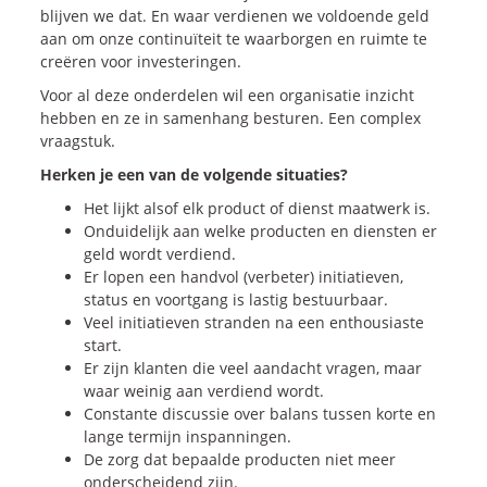
Onze dienstverlening
blijven we dat. En waar verdienen we voldoende geld
aan om onze continuïteit te waarborgen en ruimte te
creëren voor investeringen.
Commerciële diagnoses
Voor al deze onderdelen wil een organisatie inzicht
(Sales)Cultuurtransformaties
hebben en ze in samenhang besturen. Een complex
Diagnose
winnende
Tenders
vraagstuk.
Een
winnende
Tender
Herken je een van de volgende situaties?
Grip
op je
Toekomst
Het lijkt alsof elk product of dienst maatwerk is.
Leiderschap
bij
Transformatie
Onduidelijk aan welke producten en diensten er
geld wordt verdiend.
Programma
Management
Er lopen een handvol (verbeter) initiatieven,
Rollen
in
Sales
status en voortgang is lastig bestuurbaar.
Sales
Development
Programma
Veel initiatieven stranden na een enthousiaste
start.
SalesCultuur
Assessment
Er zijn klanten die veel aandacht vragen, maar
Persoonlijkheids
profielen
waar weinig aan verdiend wordt.
Constante discussie over balans tussen korte en
lange termijn inspanningen.
Inspiratie
De zorg dat bepaalde producten niet meer
onderscheidend zijn.