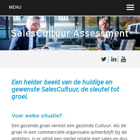
MENU
SalesCultuur
Assessment
Over
Sales
cultuur
Een helder beeld van de huidige en
gewenste SalesCultuur, de sleutel tot
Waar wij in geloven …
groei.
Voor wie?
Iets over joúw SalesCultuur
Voor welke situatie?
De partners
Een gezonde groei vereist een gezonde Cultuur. Als de
groei in een commerciële organisatie achterblijft bij de
ambities, is er altijd een sterke relatie met sales en dus