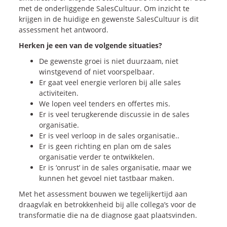
Onze dienstverlening
met de onderliggende SalesCultuur. Om inzicht te
krijgen in de huidige en gewenste SalesCultuur is dit
assessment het antwoord.
Commerciële diagnoses
Herken je een van de volgende situaties?
(Sales)Cultuurtransformaties
De gewenste groei is niet duurzaam, niet
Diagnose
winnende
Tenders
winstgevend of niet voorspelbaar.
Een
winnende
Tender
Er gaat veel energie verloren bij alle sales
Grip
op je
Toekomst
activiteiten.
We lopen veel tenders en offertes mis.
Leiderschap
bij
Transformatie
Er is veel terugkerende discussie in de sales
Programma
Management
organisatie.
Rollen
in
Sales
Er is veel verloop in de sales organisatie..
Er is geen richting en plan om de sales
Sales
Development
Programma
organisatie verder te ontwikkelen.
SalesCultuur
Assessment
Er is ‘onrust’ in de sales organisatie, maar we
Persoonlijkheids
profielen
kunnen het gevoel niet tastbaar maken.
Met het assessment bouwen we tegelijkertijd aan
draagvlak en betrokkenheid bij alle collega’s voor de
Inspiratie
transformatie die na de diagnose gaat plaatsvinden.