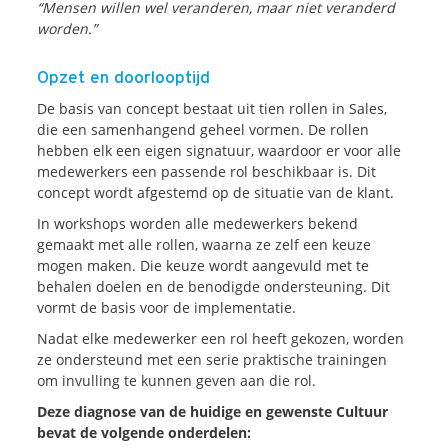
“Mensen willen wel veranderen, maar niet veranderd
worden.”
Blogs
Vlogs
Opzet en doorlooptijd
Cases
De basis van concept bestaat uit tien rollen in Sales,
die een samenhangend geheel vormen. De rollen
Neem Contact op
hebben elk een eigen signatuur, waardoor er voor alle
medewerkers een passende rol beschikbaar is. Dit
concept wordt afgestemd op de situatie van de klant.
Contact
In workshops worden alle medewerkers bekend
gemaakt met alle rollen, waarna ze zelf een keuze
Inschrijven SalesCultuur-nieuws
mogen maken. Die keuze wordt aangevuld met te
behalen doelen en de benodigde ondersteuning. Dit
vormt de basis voor de implementatie.
Nadat elke medewerker een rol heeft gekozen, worden
ze ondersteund met een serie praktische trainingen
om invulling te kunnen geven aan die rol.
Deze diagnose van de huidige en gewenste Cultuur
bevat de volgende onderdelen: