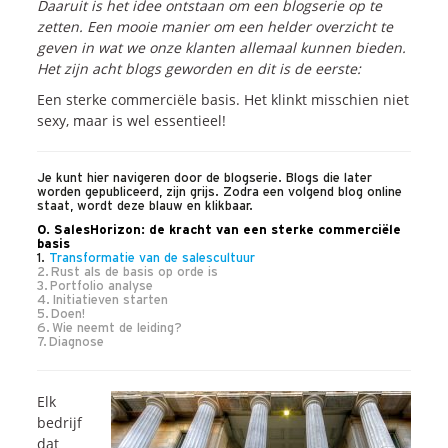
Onze dienstverlening
Daaruit is het idee ontstaan om een blogserie op te
zetten. Een mooie manier om een helder overzicht te
geven in wat we onze klanten allemaal kunnen bieden.
Het zijn acht blogs geworden en dit is de eerste:
Commerciële diagnoses
(Sales)Cultuurtransformaties
Een sterke commerciële basis. Het klinkt misschien niet
sexy, maar is wel essentieel!
Diagnose
winnende
Tenders
Een
winnende
Tender
Grip
op je
Toekomst
Je kunt hier navigeren door de blogserie. Blogs die later
worden gepubliceerd, zijn grijs. Zodra een volgend blog online
Leiderschap
bij
Transformatie
staat, wordt deze blauw en klikbaar.
0. SalesHorizon: de kracht van een sterke commerciële
Programma
Management
basis
1.
Transformatie van de salescultuur
Rollen
in
Sales
2.
Rust als de basis op orde is
3.
Portfolio analyse
Sales
Development
Programma
4.
Initiatieven starten
5.
Doen!
SalesCultuur
Assessment
6.
Wie neemt de leiding?
7.
Diagnose
Persoonlijkheids
profielen
Elk
Inspiratie
bedrijf
dat