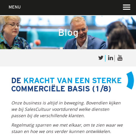
MENU
Blog
Over
Sales
cultuur
DE
KRACHT VAN EEN STERKE
COMMERCIËLE BASIS (1/8)
Waar wij in geloven …
Voor wie?
Onze business is altijd in beweging. Bovendien kijken
Iets over joúw SalesCultuur
we bij SalesCultuur voortdurend welke diensten
passen bij de verschillende klanten.
De partners
Regelmatig sparren we met elkaar, om te zien waar we
staan en hoe we ons verder kunnen ontwikkelen.