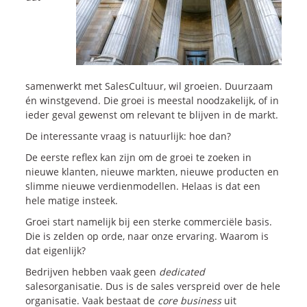
Blogs
Vlogs
Cases
samenwerkt met SalesCultuur, wil groeien. Duurzaam
én winstgevend. Die groei is meestal noodzakelijk, of in
Neem Contact op
ieder geval gewenst om relevant te blijven in de markt.
De interessante vraag is natuurlijk: hoe dan?
Contact
De eerste reflex kan zijn om de groei te zoeken in
Inschrijven SalesCultuur-nieuws
nieuwe klanten, nieuwe markten, nieuwe producten en
slimme nieuwe verdienmodellen. Helaas is dat een
hele matige insteek.
Groei start namelijk bij een sterke commerciële basis.
Die is zelden op orde, naar onze ervaring. Waarom is
dat eigenlijk?
Bedrijven hebben vaak geen
dedicated
salesorganisatie. Dus is de sales verspreid over de hele
organisatie. Vaak bestaat de
core business
uit