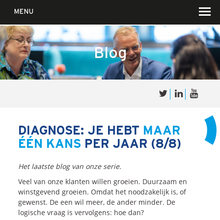
MENU
Blog
Over
Sales
cultuur
DIAGNOSE: JE HEBT
MAAR
ÉÉN KANS
PER JAAR (8/8)
Waar wij in geloven …
Voor wie?
Het laatste blog van onze serie.
Iets over joúw SalesCultuur
Veel van onze klanten willen groeien. Duurzaam en
De partners
winstgevend groeien. Omdat het noodzakelijk is, of
gewenst. De een wil meer, de ander minder. De
logische vraag is vervolgens: hoe dan?