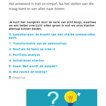
Onze dienstverlening
Het antwoord is niet zo simpel. Na het stellen van die
vraag komt er van alles naar boven:
Commerciële diagnoses
(Sales)Cultuurtransformaties
Je kunt hier navigeren door de serie van acht blogs, waarmee
we een helder overzicht willen geven in wat we onze klanten
Diagnose
winnende
Tenders
allemaal kunnen bieden.
0. SalesHorizon: de kracht van een sterke commerciële
Een
winnende
Tender
basis
Grip
op je
Toekomst
1. Transformatie van de salescultuur
Leiderschap
bij
Transformatie
2. Rust als de basis op orde is
3. Portfolio analyse
Programma
Management
4. Initiatieven starten
Rollen
in
Sales
5. Doen! Wat wordt de aanpak?
Sales
Development
Programma
6. Wie neemt de leiding?
SalesCultuur
Assessment
7.
Diagnose
Persoonlijkheids
profielen
Inspiratie