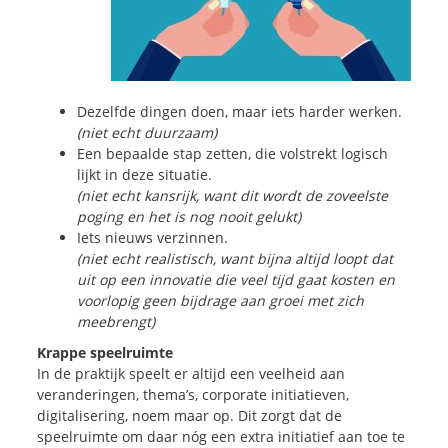
Blogs
Vlogs
Cases
Dezelfde dingen doen, maar iets harder werken.
(niet echt duurzaam)
Neem Contact op
Een bepaalde stap zetten, die volstrekt logisch
lijkt in deze situatie.
(niet echt kansrijk, want dit wordt de zoveelste
poging en het is nog nooit gelukt)
Contact
Iets nieuws verzinnen.
Inschrijven SalesCultuur-nieuws
(niet echt realistisch, want bijna altijd loopt dat
uit op een innovatie die veel tijd gaat kosten en
voorlopig geen bijdrage aan groei met zich
meebrengt)
Krappe speelruimte
In de praktijk speelt er altijd een veelheid aan
veranderingen, thema’s, corporate initiatieven,
digitalisering, noem maar op. Dit zorgt dat de
speelruimte om daar nóg een extra initiatief aan toe te