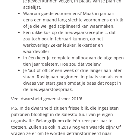
je gevoel kunnen volgen, in plaats van je plan en
actielijst.
Blogs
Waarom góede voornemens? Maak in januari
Vlogs
eens een maand lang slechte voornemens en kijk
of je die wel gedisciplineerd kan waarmaken.
Cases
Een dikke kus op de nieuwjaarsreceptie … dat
zou toch ook in februari kunnen, op het
werkoverleg? Zeker leuker, lekkerder en
Neem Contact op
waardevoller!
In één keer je complete mailbox van de afgelopen
tien jaar ‘deleten’. Hoe zou dát voelen?
Contact
Je ‘out-of-office’ een week of drie langer aan laten
Inschrijven SalesCultuur-nieuws
staan. Rustig aan beginnen, in plaats van als een
dwaas van start gaan omdat je baas dat roept in
de nieuwjaarstoespraak.
Veel dwarsheid gewenst voor 2019!
P.S. In de dwarsheid zit een frisse blik, die ingesleten
patronen blootlegt in de SalesCultuur van je eigen
organisatie. Belangrijk om die één keer per jaar te
toetsen. Zullen ze ook in 2019 nog van waarde zijn? Of
vragen ze er om te worden getransformeerd naar