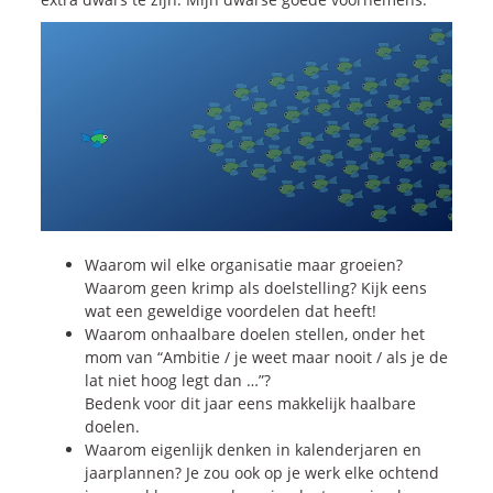
Onze dienstverlening
Commerciële diagnoses
(Sales)Cultuurtransformaties
Diagnose
winnende
Tenders
Een
winnende
Tender
Grip
op je
Toekomst
Leiderschap
bij
Transformatie
Programma
Management
Waarom wil elke organisatie maar groeien?
Waarom geen krimp als doelstelling? Kijk eens
Rollen
in
Sales
wat een geweldige voordelen dat heeft!
Sales
Development
Programma
Waarom onhaalbare doelen stellen, onder het
SalesCultuur
Assessment
mom van “Ambitie / je weet maar nooit / als je de
lat niet hoog legt dan …”?
Persoonlijkheids
profielen
Bedenk voor dit jaar eens makkelijk haalbare
doelen.
Waarom eigenlijk denken in kalenderjaren en
Inspiratie
jaarplannen? Je zou ook op je werk elke ochtend