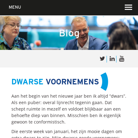
MENU
Blog
Over
Sales
cultuur
DWARSE
VOORNEMENS
Waar wij in geloven …
Aan het begin van het nieuwe jaar ben ik altijd “dwars”.
Voor wie?
Als een puber: overal lijnrecht tegenin gaan. Dat
schept ruimte in mezelf en voldoet blijkbaar aan een
Iets over joúw SalesCultuur
behoefte diep van binnen. Misschien ben ik eigenlijk
De partners
gewoon te conformistisch.
Die eerste week van januari, het zijn mooie dagen om
extra dwars te zijn. Mijn dwarse goede voornemens: