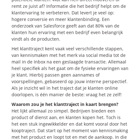
remt ze juist af? Informatie die het bedrijf helpt om de
Blogs
klantervaring te verbeteren. Dat levert je veel op:
Vlogs
hogere conversie en meer klantenbinding. Een
onderzoek van Salesforce geeft aan dat 80% van de
Cases
klanten hun ervaring met een bedrijf even belangrijk
vindt als de producten.
Neem Contact op
Het klanttraject kent vaak veel verschillende stappen,
van kennismaken met het merk via social media tot de
mail in de Inbox na een geslaagde transactie. Allemaal
Contact
heel specifiek als het gaat om de fysieke ervaringen van
je klant. Hierbij passen geen aannames of
Inschrijven SalesCultuur-nieuws
voorspellingen, gebaseerd op jouw interne perspectief.
Als je inzicht wil in het traject dat je klanten online
doorlopen, is één manier de beste: vraag het ze zelf!
Waarom zou je het klanttraject in kaart brengen?
Het lijkt allemaal zo simpel. Bedrijven bieden een
product of dienst aan, en klanten kopen het. Toch is
het een stuk ingewikkelder en dat komt vooral door het
kooptraject. Dat start op het moment van kennismaking
met het product en loopt tot en met de aankoop. In die