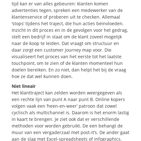
tijd kan er van alles gebeuren: klanten komen
advertenties tegen, spreken een medewerker van de
klantenservice of proberen uit te checken. Allemaal
‘stops’ tijdens het traject, die hun acties beïnvloeden.
Inzicht in dit proces en in de gevolgen voor het gedrag,
stelt een bedrijf in staat om de klant zoveel mogelijk
naar de koop te leiden. Dat vraagt om structuur en
daar zorgt een customer journey map voor. Die
visualiseert het proces van het eerste tot het laatste
touchpoint, om te zien of de klanten momenteel hun
doelen bereiken. En zo niet, dan helpt het bij de vraag
hoe ze dat wel kunnen doen.
Niet lineair
Het klanttraject kan zelden worden weergegeven als
een rechte lijn van punt A naar punt B. Online kopers
volgen vaak een ‘heen-en-weer’ patroon dat zowel
cyclisch als multichannel is. Daarom is het enorm lastig
in kaart te brengen. Je ziet ook dat er verschillende
methoden voor worden gebruikt. De een behangt de
muur van een vergaderzaal met post-it’s. De ander gaat
aan de slag met Excel-spreadsheets of infographics.