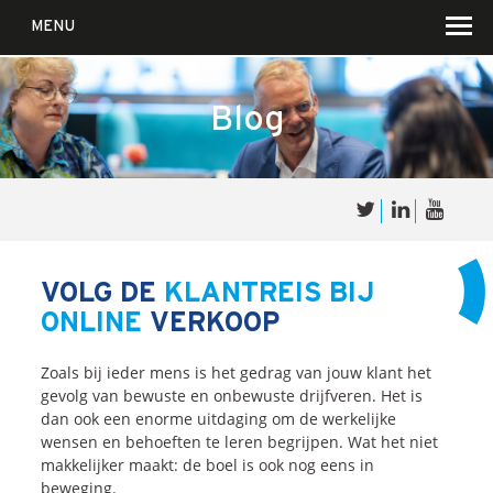
MENU
Blog
Over
Sales
cultuur
VOLG DE
KLANTREIS BIJ
ONLINE
VERKOOP
Waar wij in geloven …
Voor wie?
Zoals bij ieder mens is het gedrag van jouw klant het
Iets over joúw SalesCultuur
gevolg van bewuste en onbewuste drijfveren. Het is
dan ook een enorme uitdaging om de werkelijke
De partners
wensen en behoeften te leren begrijpen. Wat het niet
makkelijker maakt: de boel is ook nog eens in
beweging.