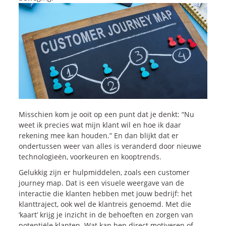
Onze dienstverlening
Commerciële diagnoses
(Sales)Cultuurtransformaties
Diagnose
winnende
Tenders
Een
winnende
Tender
Grip
op je
Toekomst
Leiderschap
bij
Transformatie
Misschien kom je ooit op een punt dat je denkt: “Nu
Programma
Management
weet ik precies wat mijn klant wil en hoe ik daar
Rollen
in
Sales
rekening mee kan houden.” En dan blijkt dat er
ondertussen weer van alles is veranderd door nieuwe
Sales
Development
Programma
technologieën, voorkeuren en kooptrends.
SalesCultuur
Assessment
Gelukkig zijn er hulpmiddelen, zoals een customer
Persoonlijkheids
profielen
journey map. Dat is een visuele weergave van de
interactie die klanten hebben met jouw bedrijf: het
klanttraject, ook wel de klantreis genoemd. Met die
Inspiratie
‘kaart’ krijg je inzicht in de behoeften en zorgen van
potentiële klanten. Wat kan hen direct motiveren of