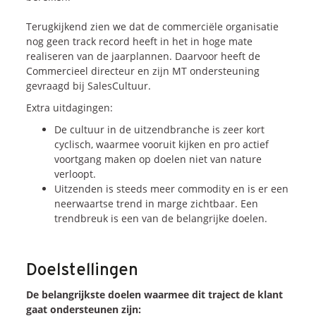
Onze dienstverlening
Terugkijkend zien we dat de commerciële organisatie
nog geen track record heeft in het in hoge mate
Commerciële diagnoses
realiseren van de jaarplannen. Daarvoor heeft de
(Sales)Cultuurtransformaties
Commercieel directeur en zijn MT ondersteuning
gevraagd bij SalesCultuur.
Diagnose
winnende
Tenders
Extra uitdagingen:
Een
winnende
Tender
Grip
op je
Toekomst
De cultuur in de uitzendbranche is zeer kort
cyclisch, waarmee vooruit kijken en pro actief
Leiderschap
bij
Transformatie
voortgang maken op doelen niet van nature
Programma
Management
verloopt.
Rollen
in
Sales
Uitzenden is steeds meer commodity en is er een
neerwaartse trend in marge zichtbaar. Een
Sales
Development
Programma
trendbreuk is een van de belangrijke doelen.
SalesCultuur
Assessment
Persoonlijkheids
profielen
Doelstellingen
Inspiratie
De belangrijkste doelen waarmee dit traject de klant
gaat ondersteunen zijn: