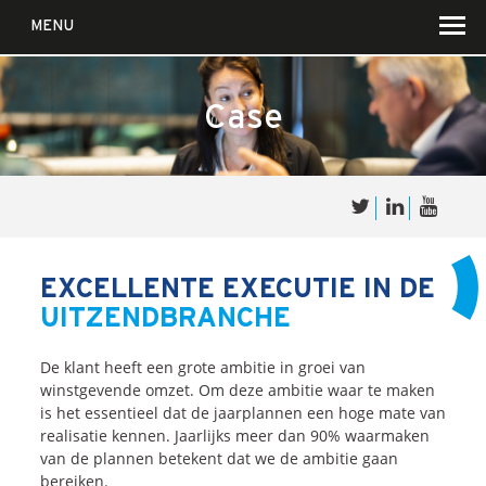
MENU
Case
Over
Sales
cultuur
EXCELLENTE EXECUTIE IN DE
UITZENDBRANCHE
Waar wij in geloven …
Voor wie?
De klant heeft een grote ambitie in groei van
Iets over joúw SalesCultuur
winstgevende omzet. Om deze ambitie waar te maken
is het essentieel dat de jaarplannen een hoge mate van
De partners
realisatie kennen. Jaarlijks meer dan 90% waarmaken
van de plannen betekent dat we de ambitie gaan
bereiken.