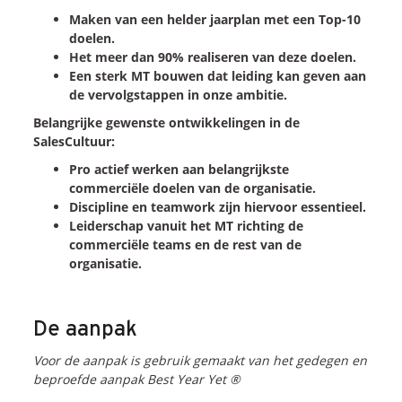
Maken van een helder jaarplan met een Top-10
Blogs
doelen.
Vlogs
Het meer dan 90% realiseren van deze doelen.
Een sterk MT bouwen dat leiding kan geven aan
Cases
de vervolgstappen in onze ambitie.
Belangrijke gewenste ontwikkelingen in de
Neem Contact op
SalesCultuur:
Pro actief werken aan belangrijkste
commerciële doelen van de organisatie.
Contact
Discipline en teamwork zijn hiervoor essentieel.
Inschrijven SalesCultuur-nieuws
Leiderschap vanuit het MT richting de
commerciële teams en de rest van de
organisatie.
De aanpak
Voor de aanpak is gebruik gemaakt van het gedegen en
beproefde aanpak Best Year Yet ®