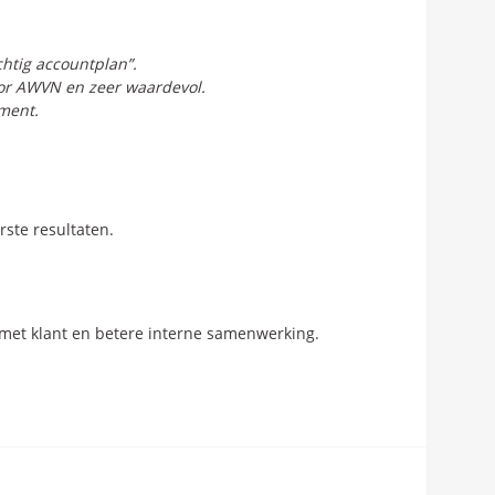
htig accountplan”.
oor AWVN en zeer waardevol.
ment.
ste resultaten.
g met klant en betere interne samenwerking.