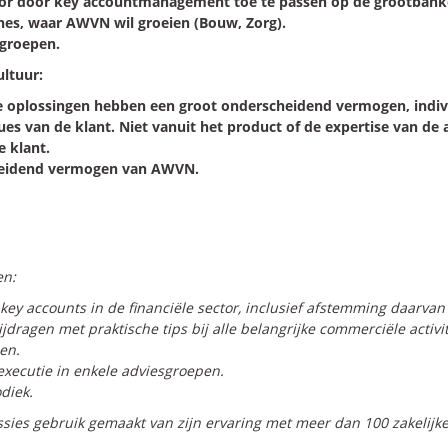
ctor door key accountmanagement toe te passen op de grootbank
ches, waar AWVN wil groeien (Bouw, Zorg).
groepen.
ultuur:
oplossingen hebben een groot onderscheidend vermogen, individ
es van de klant. Niet vanuit het product of de expertise van de 
 klant.
heidend vermogen van AWVN.
en:
ey accounts in de financiële sector, inclusief afstemming daarvan
dragen met praktische tips bij alle belangrijke commerciële activit
en.
ecutie in enkele adviesgroepen.
diek.
sessies gebruik gemaakt van zijn ervaring met meer dan 100 zakeli