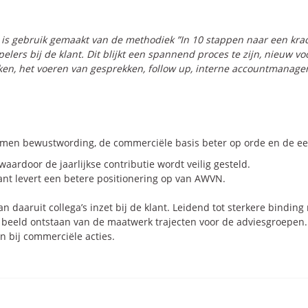
is gebruik gemaakt van de methodiek ”In 10 stappen naar een krac
ers bij de klant. Dit blijkt een spannend proces te zijn, nieuw v
ken, het voeren van gesprekken, follow up, interne accountmanage
omen bewustwording, de commerciële basis beter op orde en de eer
aardoor de jaarlijkse contributie wordt veilig gesteld.
nt levert een betere positionering op van AWVN.
n daaruit collega’s inzet bij de klant. Leidend tot sterkere bindin
 beeld ontstaan van de maatwerk trajecten voor de adviesgroepen.
n bij commerciële acties.