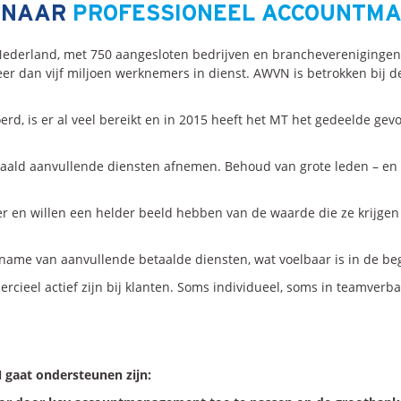
R NAAR
PROFESSIONEEL ACCOUNTM
Nederland, met 750 aangesloten bedrijven en branchevereniginge
er dan vijf miljoen werknemers in dienst. AWVN is betrokken bij de
d, is er al veel bereikt en in 2015 heeft het MT het gedeelde ge
ld aanvullende diensten afnemen. Behoud van grote leden – en hun
r en willen een helder beeld hebben van de waarde die ze krijgen 
fname van aanvullende betaalde diensten, wat voelbaar is in de b
ieel actief zijn bij klanten. Soms individueel, soms in teamverb
 gaat ondersteunen zijn: