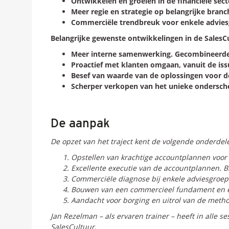
Ontwikkelen en groeien in de financiële se
Meer regie en strategie op belangrijke bran
Commerciële trendbreuk voor enkele advies
Belangrijke gewenste ontwikkelingen in de SalesC
Meer interne samenwerking. Gecombineerde 
Proactief met klanten omgaan, vanuit de issu
Besef van waarde van de oplossingen voor de
Scherper verkopen van het unieke ondersc
De aanpak
De opzet van het traject kent de volgende onderdel
Opstellen van krachtige accountplannen voor k
Excellente executie van de accountplannen. Bij
Commerciële diagnose bij enkele adviesgroep
Bouwen van een commercieel fundament en ex
Aandacht voor borging en uitrol van de metho
Jan Rezelman – als ervaren trainer – heeft in alle 
SalesCultuur.