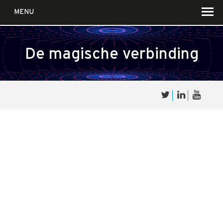
MENU
De magische verbinding
Over
Sales
cultuur
Waar wij in geloven …
Voor wie?
Iets over joúw SalesCultuur
De partners