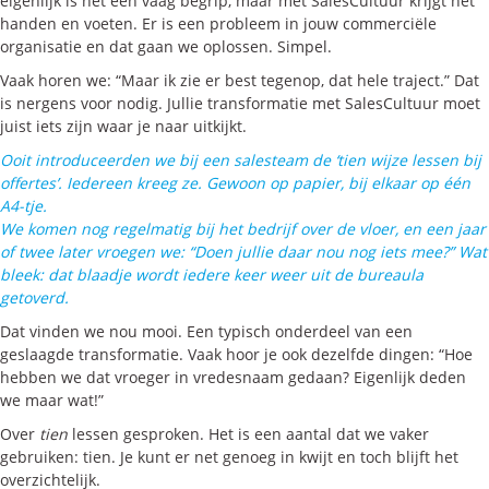
eigenlijk is het een vaag begrip, maar met SalesCultuur krijgt het
handen en voeten. Er is een probleem in jouw commerciële
organisatie en dat gaan we oplossen. Simpel.
Vaak horen we: “Maar ik zie er best tegenop, dat hele traject.” Dat
is nergens voor nodig. Jullie transformatie met SalesCultuur moet
juist iets zijn waar je naar uitkijkt.
Ooit introduceerden we bij een salesteam de ‘tien wijze lessen bij
offertes’. Iedereen kreeg ze. Gewoon op papier, bij elkaar op één
A4-tje.
We komen nog regelmatig bij het bedrijf over de vloer, en een jaar
of twee later vroegen we: “Doen jullie daar nou nog iets mee?” Wat
bleek: dat blaadje wordt iedere keer weer uit de bureaula
getoverd.
Dat vinden we nou mooi. Een typisch onderdeel van een
geslaagde transformatie. Vaak hoor je ook dezelfde dingen: “Hoe
hebben we dat vroeger in vredesnaam gedaan? Eigenlijk deden
we maar wat!”
Over
tien
lessen gesproken. Het is een aantal dat we vaker
gebruiken: tien. Je kunt er net genoeg in kwijt en toch blijft het
overzichtelijk.