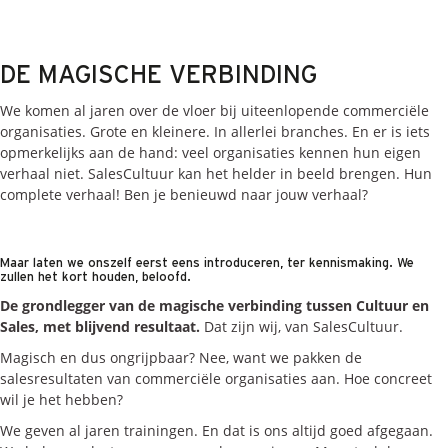
Onze dienstverlening
Commerciële diagnoses
DE MAGISCHE VERBINDING
(Sales)Cultuurtransformaties
We komen al jaren over de vloer bij uiteenlopende commerciële
Diagnose
winnende
Tenders
organisaties. Grote en kleinere. In allerlei branches. En er is iets
opmerkelijks aan de hand: veel organisaties kennen hun eigen
Een
winnende
Tender
verhaal niet. SalesCultuur kan het helder in beeld brengen. Hun
Grip
op je
Toekomst
complete verhaal! Ben je benieuwd naar jouw verhaal?
Leiderschap
bij
Transformatie
Programma
Management
Rollen
in
Sales
Maar laten we onszelf eerst eens introduceren, ter kennismaking. We
zullen het kort houden, beloofd.
Sales
Development
Programma
De grondlegger van de magische verbinding tussen Cultuur en
SalesCultuur
Assessment
Sales, met blijvend resultaat.
Dat zijn wij, van SalesCultuur.
Persoonlijkheids
profielen
Magisch en dus ongrijpbaar? Nee, want we pakken de
salesresultaten van commerciële organisaties aan. Hoe concreet
wil je het hebben?
Inspiratie
We geven al jaren trainingen. En dat is ons altijd goed afgegaan.