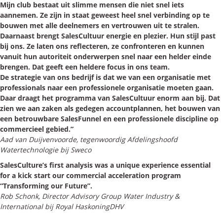
Mijn club bestaat uit slimme mensen die niet snel iets
aannemen. Ze zijn in staat geweest heel snel verbinding op te
bouwen met alle deelnemers en vertrouwen uit te stralen.
Daarnaast brengt SalesCultuur energie en plezier. Hun stijl past
bij ons. Ze laten ons reflecteren, ze confronteren en kunnen
vanuit hun autoriteit onderwerpen snel naar een helder einde
brengen. Dat geeft een heldere focus in ons team.
De strategie van ons bedrijf is dat we van een organisatie met
professionals naar een professionele organisatie moeten gaan.
Daar draagt het programma van SalesCultuur enorm aan bij. Dat
zien we aan zaken als gedegen accountplannen, het bouwen van
een betrouwbare SalesFunnel en een professionele discipline op
commercieel gebied.”
Aad van Duijvenvoorde, tegenwoordig Afdelingshoofd
Watertechnologie bij Sweco
SalesCulture’s first analysis was a unique experience essential
for a kick start our commercial acceleration program
“Transforming our Future”.
Rob Schonk, Director Advisory Group Water Industry &
International bij Royal HaskoningDHV