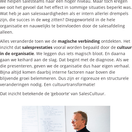
We helpen salesteams naar een hoger niveau. Maar toch kregen
we ooit het gevoel dat het effect in sommige situaties beperkt was.
Blogs
Wat heb je aan salesvaardigheden als er intern allerlei drempels
Vlogs
zijn, die succes in de weg zitten? Diepgeworteld in de hele
organisatie en nauwelijks te beïnvloeden door de salesafdeling
Cases
alleen.
Alles veranderde toen we de
magische verbinding
ontdekten. Het
Neem Contact op
inzicht dat
salesprestaties
vooral worden bepaald door de
cultuur
in de organisatie
. We leggen dus iets magisch bloot. En daarna
gaan we keihard aan de slag. Dat begint met de diagnose. Als we
Contact
die presenteren, geven we de organisatie dus haar eigen verhaal.
Bijna altijd komen daarbij interne factoren naar boven die
Inschrijven SalesCultuur-nieuws
blijvende groei belemmeren. Dus zijn er rigoreuze en structurele
veranderingen nodig. Een cultuurtransformatie!
Dat inzicht betekende de ‘geboorte’ van SalesCultuur.