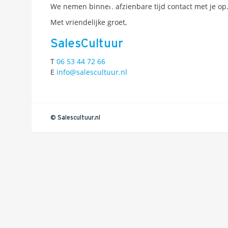
We nemen binnen afzienbare tijd contact met je op
Met vriendelijke groet,
SalesCultuur
T
06 53 44 72 66
E
info@salescultuur.nl
© Salescultuur.nl