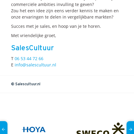
Onze dienstverlening
commerciële ambities invulling te geven?
Zou het een idee zijn eens verder kennis te maken en
onze ervaringen te delen in vergelijkbare markten?
Commerciële diagnoses
Succes met je sales, en hoop van je te horen.
(Sales)Cultuurtransformaties
Met vriendelijke groet,
Diagnose
winnende
Tenders
Een
winnende
Tender
SalesCultuur
Grip
op je
Toekomst
T
06 53 44 72 66
Leiderschap
bij
Transformatie
E
info@salescultuur.nl
Programma
Management
Rollen
in
Sales
© Salescultuur.nl
Sales
Development
Programma
SalesCultuur
Assessment
Persoonlijkheids
profielen
Inspiratie