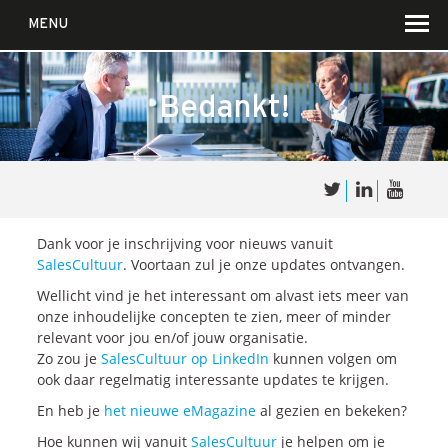
MENU
Bedankt!
Over
Sales
cultuur
Dank voor je inschrijving voor nieuws vanuit
SalesCultuur
. Voortaan zul je onze updates ontvangen.
Wellicht vind je het interessant om alvast iets meer van
Waar wij in geloven …
onze inhoudelijke concepten te zien, meer of minder
Voor wie?
relevant voor jou en/of jouw organisatie.
Zo zou je
SalesCultuur op LinkedIn
kunnen volgen om
Iets over joúw SalesCultuur
ook daar regelmatig interessante updates te krijgen.
De partners
En heb je
het nieuwe eMagazine
al gezien en bekeken?
Hoe kunnen wij vanuit
SalesCultuur
je helpen om je