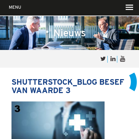
MENU
Nieuws
Over
Sales
cultuur
SHUTTERSTOCK_BLOG BESEF
VAN WAARDE 3
Waar wij in geloven …
Voor wie?
Iets over joúw SalesCultuur
De partners