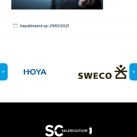
Onze dienstverlening
Commerciële diagnoses
Gepubliceerd op: 29/01/2021
(Sales)Cultuurtransformaties
Diagnose
winnende
Tenders
Een
winnende
Tender
Grip
op je
Toekomst
Leiderschap
bij
Transformatie
Programma
Management
Rollen
in
Sales
Sales
Development
Programma
SalesCultuur
Assessment
Persoonlijkheids
profielen
Inspiratie