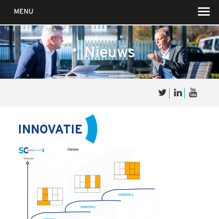
MENU
Nieuws
Over
Sales
cultuur
INNOVATIE
Waar wij in geloven …
Voor wie?
Iets over joúw SalesCultuur
De partners