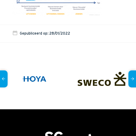
Onze dienstverlening
Commerciële diagnoses
(Sales)Cultuurtransformaties
Gepubliceerd op: 28/01/2022
Diagnose
winnende
Tenders
Een
winnende
Tender
Grip
op je
Toekomst
Leiderschap
bij
Transformatie
Programma
Management
Rollen
in
Sales
Sales
Development
Programma
SalesCultuur
Assessment
Persoonlijkheids
profielen
Inspiratie