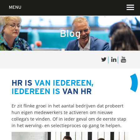
MENU
Blog
Over
Sales
cultuur
HR IS
VAN IEDEREEN,
IEDEREEN IS
VAN HR
Waar wij in geloven …
Voor wie?
Er zit flinke groei in het aantal bedrijven dat probeert
Iets over joúw SalesCultuur
hun eigen medewerkers te activeren om nieuwe
collega’s te vinden. Of in ieder geval om de eerste stap
De partners
in het werving- en selectieproces op gang te helpen.