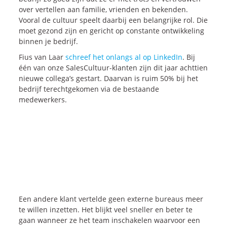
over vertellen aan familie, vrienden en bekenden.
Blogs
Vooral de cultuur speelt daarbij een belangrijke rol. Die
Vlogs
moet gezond zijn en gericht op constante ontwikkeling
binnen je bedrijf.
Cases
Fius van Laar
schreef het onlangs al op LinkedIn
. Bij
één van onze SalesCultuur-klanten zijn dit jaar achttien
Neem Contact op
nieuwe collega’s gestart. Daarvan is ruim 50% bij het
bedrijf terechtgekomen via de bestaande
medewerkers.
Contact
Inschrijven SalesCultuur-nieuws
Een andere klant vertelde geen externe bureaus meer
te willen inzetten. Het blijkt veel sneller en beter te
gaan wanneer ze het team inschakelen waarvoor een