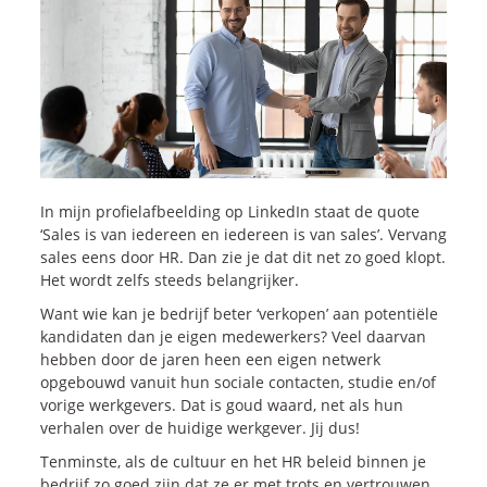
Onze dienstverlening
Commerciële diagnoses
(Sales)Cultuurtransformaties
Diagnose
winnende
Tenders
Een
winnende
Tender
Grip
op je
Toekomst
In mijn profielafbeelding op LinkedIn staat de quote
Leiderschap
bij
Transformatie
‘Sales is van iedereen en iedereen is van sales’. Vervang
sales eens door HR. Dan zie je dat dit net zo goed klopt.
Programma
Management
Het wordt zelfs steeds belangrijker.
Rollen
in
Sales
Want wie kan je bedrijf beter ‘verkopen’ aan potentiële
Sales
Development
Programma
kandidaten dan je eigen medewerkers? Veel daarvan
SalesCultuur
Assessment
hebben door de jaren heen een eigen netwerk
Persoonlijkheids
profielen
opgebouwd vanuit hun sociale contacten, studie en/of
vorige werkgevers. Dat is goud waard, net als hun
verhalen over de huidige werkgever. Jij dus!
Inspiratie
Tenminste, als de cultuur en het HR beleid binnen je
bedrijf zo goed zijn dat ze er met trots en vertrouwen