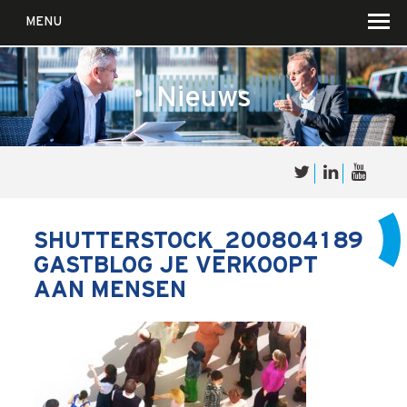
MENU
Nieuws
Over
Sales
cultuur
SHUTTERSTOCK_200804189
GASTBLOG JE VERKOOPT
Waar wij in geloven …
AAN MENSEN
Voor wie?
Iets over joúw SalesCultuur
De partners