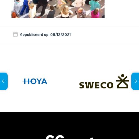
Onze dienstverlening
Commerciële diagnoses
(Sales)Cultuurtransformaties
Gepubliceerd op: 08/12/2021
Diagnose
winnende
Tenders
Een
winnende
Tender
Grip
op je
Toekomst
Leiderschap
bij
Transformatie
Programma
Management
Rollen
in
Sales
Sales
Development
Programma
SalesCultuur
Assessment
Persoonlijkheids
profielen
Inspiratie