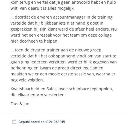
kom terug en vertel dat je geen antwoord hebt en hulp
wilt. Van daaruit is alles mogelijk.
Blogs
… doordat de ervaren accountmanager in de training
Vlogs
vertelde dat hij blijkbaar iets niet handig doet in
Cases
gesprekken bij zijn klant werd de sfeer heel anders. Nu
werd het een erezaak voor het team om deze collega
hier doorheen te helpen.
Neem Contact op
… toen de ervaren trainer aan de nieuwe groep
vertelde dat hij het ook spannend vindt om van start te
gaan ging iedereen verzitten, werd er blijk gegeven van
Contact
herkenning en kwam de groep direct los. Samen
Inschrijven SalesCultuur-nieuws
maakten we er een mooie eerste sessie van, waarna er
nog vele volgden.
Kwetsbaarheid en Sales, twee schijnbare tegenpolen,
die elkaar enorm versterken.
Fius & Jan
Gepubliceerd op: 02/12/2015