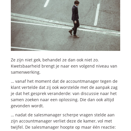
Onze dienstverlening
Commerciële diagnoses
(Sales)Cultuurtransformaties
Diagnose
winnende
Tenders
Een
winnende
Tender
Grip
op je
Toekomst
Ze zijn niet gek, behandel ze dan ook niet zo.
Leiderschap
bij
Transformatie
Kwetsbaarheid brengt je naar een volgend niveau van
Programma
Management
samenwerking.
Rollen
in
Sales
… vanaf het moment dat de accountmanager tegen de
Sales
Development
Programma
klant vertelde dat zij ook worstelde met de aanpak zag
je dat het gesprek veranderde: van discussie naar het
SalesCultuur
Assessment
samen zoeken naar een oplossing. Die dan ook altijd
Persoonlijkheids
profielen
gevonden wordt.
… nadat de salesmanager scherpe vragen stelde aan
Inspiratie
zijn accountmanager verliet deze de kamer, vol met
twijfel. De salesmanager hoopte op maar één reactie: