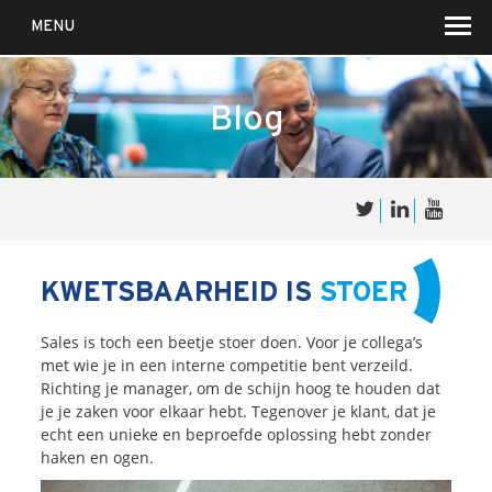
MENU
Blog
Over
Sales
cultuur
KWETSBAARHEID IS
STOER
Waar wij in geloven …
Sales is toch een beetje stoer doen. Voor je collega’s
Voor wie?
met wie je in een interne competitie bent verzeild.
Richting je manager, om de schijn hoog te houden dat
Iets over joúw SalesCultuur
je je zaken voor elkaar hebt. Tegenover je klant, dat je
De partners
echt een unieke en beproefde oplossing hebt zonder
haken en ogen.