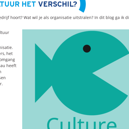
TUUR HET
VERSCHIL?
bedrijf hoort? Wat wil je als organisatie uitstralen? In dit blog ga ik
ltuur
isatie.
rs, het
e omgang
eau heeft
n
sen
r.