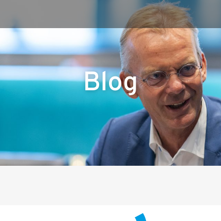
Onze dienstverlening
Inspiratie
Commerciële diagnoses
Blogs
Blog
(Sales)Cultuurtransformaties
Vlogs
Diagnose
winnende
Tenders
Cases
Een
winnende
Tender
Grip
op je
Toekomst
Leiderschap
bij
Transformatie
Programma
Management
Rollen
in
Sales
Sales
Development
Programma
SalesCultuur
Assessment
Persoonlijkheids
profielen