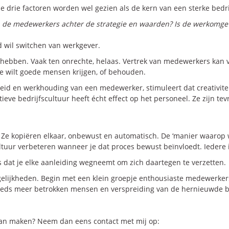
ze drie factoren worden wel gezien als de kern van een sterke bedri
 de medewerkers achter de strategie en waarden? Is de werkomgeving
 wil switchen van werkgever.
e hebben. Vaak ten onrechte, helaas. Vertrek van medewerkers kan
Je wilt goede mensen krijgen, of behouden.
eid en werkhouding van een medewerker, stimuleert dat creativitei
itieve bedrijfscultuur heeft écht effect op het personeel. Ze zijn t
e kopiëren elkaar, onbewust en automatisch. De ‘manier waarop we
ltuur verbeteren wanneer je dat proces bewust beïnvloedt. Iedere i
 dat je elke aanleiding wegneemt om zich daartegen te verzetten.
lijkheden. Begin met een klein groepje enthousiaste medewerkers.
t steeds meer betrokken mensen en verspreiding van de hernieuwde b
il kan maken? Neem dan eens contact met mij op: