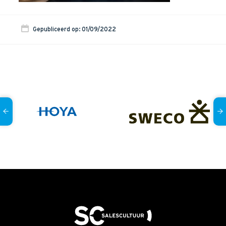
Onze dienstverlening
Gepubliceerd op: 01/09/2022
Commerciële diagnoses
(Sales)Cultuurtransformaties
Diagnose
winnende
Tenders
Een
winnende
Tender
Grip
op je
Toekomst
Leiderschap
bij
Transformatie
Programma
Management
Rollen
in
Sales
Sales
Development
Programma
SalesCultuur
Assessment
Persoonlijkheids
profielen
Inspiratie