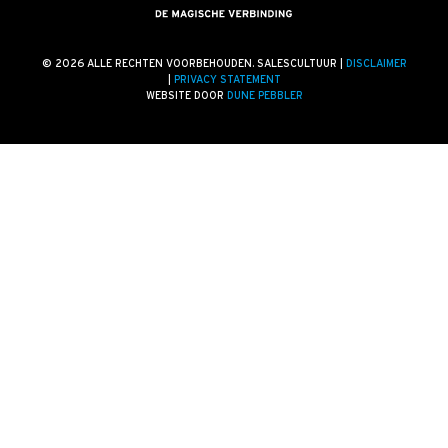
Blogs
Vlogs
© 2026 ALLE RECHTEN VOORBEHOUDEN. SALESCULTUUR |
DISCLAIMER
|
PRIVACY STATEMENT
Cases
WEBSITE DOOR
DUNE PEBBLER
Neem Contact op
Contact
Inschrijven SalesCultuur-nieuws