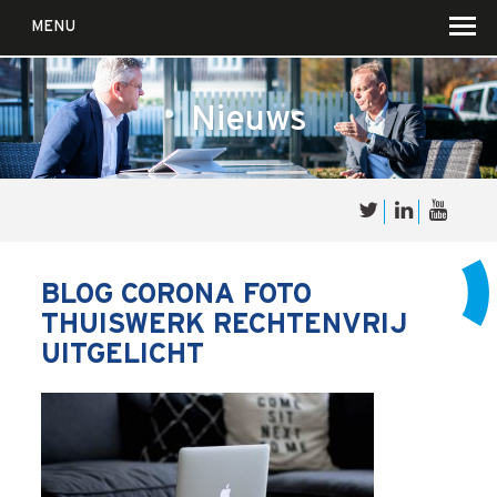
MENU
Nieuws
Over
Sales
cultuur
BLOG CORONA FOTO
THUISWERK RECHTENVRIJ
Waar wij in geloven …
UITGELICHT
Voor wie?
Iets over joúw SalesCultuur
De partners