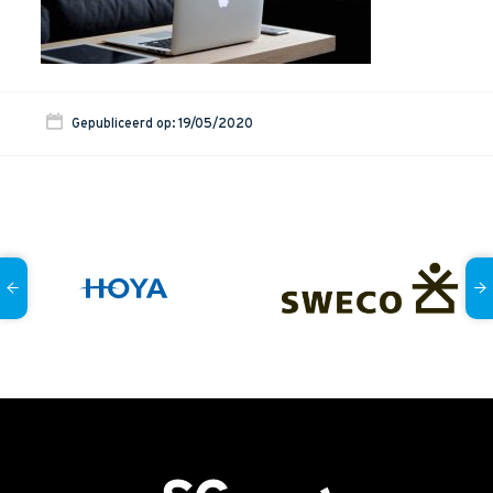
Onze dienstverlening
Commerciële diagnoses
(Sales)Cultuurtransformaties
Gepubliceerd op: 19/05/2020
Diagnose
winnende
Tenders
Een
winnende
Tender
Grip
op je
Toekomst
Leiderschap
bij
Transformatie
Programma
Management
Rollen
in
Sales
Sales
Development
Programma
SalesCultuur
Assessment
Persoonlijkheids
profielen
Inspiratie