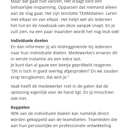
Maar dat gaat niet vanzelf. Het vraagt best een
behoorlijke inspanning. Oppassen dat niemand alleen
Blogs
aan de slag gaat. Het zijn tenslotte TEAMdoelen. Leren
Vlogs
met elkaar en van elkaar. Het helpt wel als iedereen
het nut en de noodzaak van deze aanpak snapt. En je
Cases
zult zien, na een paar maanden wordt het nog leuk ook!
Individuele doelen
Neem Contact op
En dan informeer jij als leidinggevende bij iedereen
naar hun individuele doelen. Medewerkers ervaren dit
in eerste instantie als een extra last.
Contact
Je kunt dan al gauw een beetje geprikkeld reageren.
“Dit is toch in goed overleg afgesproken? En we zouden
Inschrijven SalesCultuur-nieuws
erop terugkomen, dat wist je.”
Vaak heeft de medewerker niet in de gaten dat de
oplossing eigenlijk voor de hand ligt. En jij misschien
ook niet.
Koppelen
90% van de individuele doelen kan namelijk direct
worden gekoppeld aan de teamdoelen. Teamleden die
aan hun persoonlijke en professionele ontwikkeling