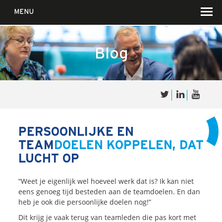
MENU
Blog
Over
Sales
cultuur
PERSOONLIJKE EN
TEAM
DOELEN KOPPELEN, DAT
Waar wij in geloven …
LUCHT OP
Voor wie?
Iets over joúw SalesCultuur
“Weet je eigenlijk wel hoeveel werk dat is? Ik kan niet
eens genoeg tijd besteden aan de teamdoelen. En dan
De partners
heb je ook die persoonlijke doelen nog!”
Dit krijg je vaak terug van teamleden die pas kort met