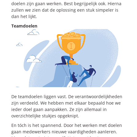
Onze dienstverlening
doelen zijn gaan werken. Best begrijpelijk ook. Hierna
zullen we zien dat de oplossing een stuk simpeler is
dan het lijkt.
Commerciële diagnoses
Teamdoelen
(Sales)Cultuurtransformaties
Diagnose
winnende
Tenders
Een
winnende
Tender
Grip
op je
Toekomst
Leiderschap
bij
Transformatie
Programma
Management
Rollen
in
Sales
Sales
Development
Programma
De teamdoelen liggen vast. De verantwoordelijkheden
SalesCultuur
Assessment
zijn verdeeld. We hebben met elkaar bepaald hoe we
Persoonlijkheids
profielen
ieder doel gaan aanpakken. Ze zijn allemaal in
overzichtelijke stukjes opgeknipt.
En tóch is het spannend. Door het werken met doelen
Inspiratie
gaan medewerkers nieuwe vaardigheden aanleren.