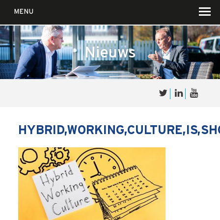
MENU
Nieuws
Over
Sales
cultuur
HYBRID,WORKING,CULTURE,IS,SH
Waar wij in geloven …
Voor wie?
Iets over joúw SalesCultuur
De partners