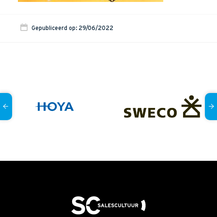
Onze dienstverlening
Gepubliceerd op: 29/06/2022
Commerciële diagnoses
(Sales)Cultuurtransformaties
Diagnose
winnende
Tenders
Een
winnende
Tender
Grip
op je
Toekomst
Leiderschap
bij
Transformatie
Programma
Management
Rollen
in
Sales
Sales
Development
Programma
SalesCultuur
Assessment
Persoonlijkheids
profielen
Inspiratie