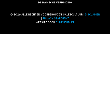
Blogs
Vlogs
© 2026 ALLE RECHTEN VOORBEHOUDEN. SALESCULTUUR |
DISCLAIMER
|
PRIVACY STATEMENT
Cases
WEBSITE DOOR
DUNE PEBBLER
Neem Contact op
Contact
Inschrijven SalesCultuur-nieuws