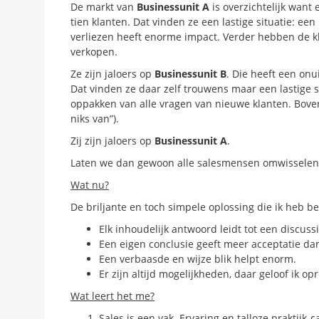
De markt van
Businessunit A
is overzichtelijk want e
tien klanten. Dat vinden ze een lastige situatie: een 
verliezen heeft enorme impact. Verder hebben de kl
verkopen.
Ze zijn jaloers op
Businessunit B
. Die heeft een onu
Dat vinden ze daar zelf trouwens maar een lastige s
oppakken van alle vragen van nieuwe klanten. Boven
niks van”).
Zij zijn jaloers op
Businessunit A
.
Laten we dan gewoon alle salesmensen omwisselen! 
Wat nu?
De briljante en toch simpele oplossing die ik heb 
Elk inhoudelijk antwoord leidt tot een discussi
Een eigen conclusie geeft meer acceptatie dan 
Een verbaasde en wijze blik helpt enorm.
Er zijn altijd mogelijkheden, daar geloof ik opr
Wat leert het me?
Sales is een vak. Ervaring en talloze praktijk