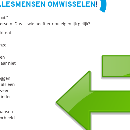
ALESMENSEN OMWISSELEN
!
ooi.”
dersom. Dus … wie heeft er nou eigenlijk gelijk?
kt dat
Onze
 en
aar niet
zeggen
 als een
 weer
 ieder
 kansen
oorbeeld