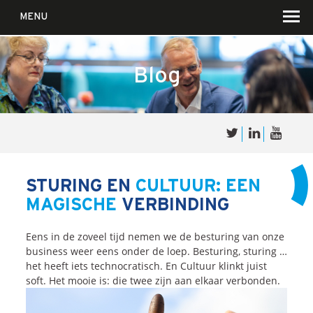
MENU
Blog
Over
Sales
cultuur
STURING EN
CULTUUR: EEN
MAGISCHE
VERBINDING
Waar wij in geloven …
Voor wie?
Eens in de zoveel tijd nemen we de besturing van onze
Iets over joúw SalesCultuur
business weer eens onder de loep. Besturing, sturing …
het heeft iets technocratisch. En Cultuur klinkt juist
De partners
soft. Het mooie is: die twee zijn aan elkaar verbonden.