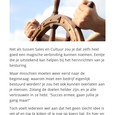
Onze dienstverlening
Commerciële diagnoses
(Sales)Cultuurtransformaties
Diagnose
winnende
Tenders
Een
winnende
Tender
Grip
op je
Toekomst
Net als tussen Sales en Cultuur zou je dat zelfs heel
Leiderschap
bij
Transformatie
goed een magische verbinding kunnen noemen. Eentje
die je uitstekend kan helpen bij het herinrichten van je
Programma
Management
besturing.
Rollen
in
Sales
Maar misschien moeten weer eerst naar de
Sales
Development
Programma
beginvraag: waarom moet een bedrijf eigenlijk
SalesCultuur
Assessment
bestuurd worden? Je zou het ook kunnen overlaten aan
je mensen. Zolang de doelen helder zijn, en je alle
Persoonlijkheids
profielen
vertrouwen in ze hebt. “Succes ermee, gaan jullie je
gang maar!”
Inspiratie
Toch voelt iedereen wel aan dat het geen slecht idee is
om af en toe te kijken of je nog op koers ligt. En hier en