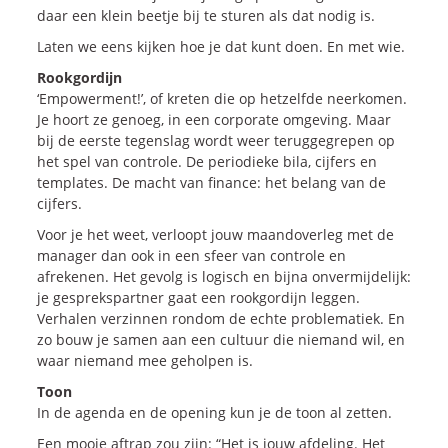
daar een klein beetje bij te sturen als dat nodig is.
Blogs
Laten we eens kijken hoe je dat kunt doen. En met wie.
Vlogs
Rookgordijn
Cases
‘Empowerment!’, of kreten die op hetzelfde neerkomen.
Je hoort ze genoeg, in een corporate omgeving. Maar
bij de eerste tegenslag wordt weer teruggegrepen op
Neem Contact op
het spel van controle. De periodieke bila, cijfers en
templates. De macht van finance: het belang van de
cijfers.
Contact
Voor je het weet, verloopt jouw maandoverleg met de
Inschrijven SalesCultuur-nieuws
manager dan ook in een sfeer van controle en
afrekenen. Het gevolg is logisch en bijna onvermijdelijk:
je gesprekspartner gaat een rookgordijn leggen.
Verhalen verzinnen rondom de echte problematiek. En
zo bouw je samen aan een cultuur die niemand wil, en
waar niemand mee geholpen is.
Toon
In de agenda en de opening kun je de toon al zetten.
Een mooie aftrap zou zijn: “Het is jouw afdeling. Het