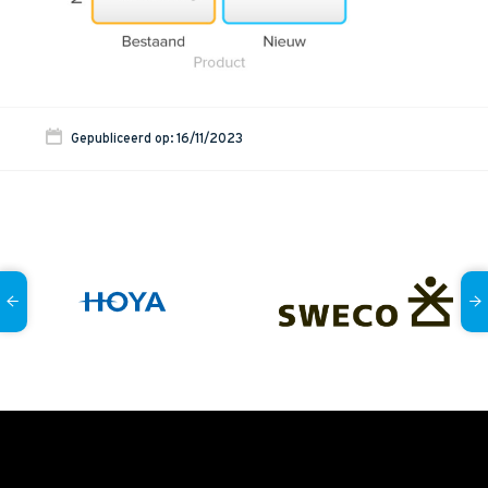
Onze dienstverlening
Commerciële diagnoses
(Sales)Cultuurtransformaties
Diagnose
winnende
Tenders
Gepubliceerd op: 16/11/2023
Een
winnende
Tender
Grip
op je
Toekomst
Leiderschap
bij
Transformatie
Programma
Management
Rollen
in
Sales
Sales
Development
Programma
SalesCultuur
Assessment
Persoonlijkheids
profielen
Inspiratie