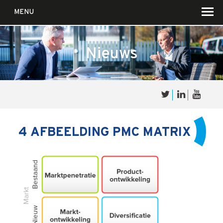
MENU
Nieuws
Over
Sales
cultuur
4 AFBEELDING PMC MATRIX
Waar wij in geloven …
Voor wie?
Iets over joúw SalesCultuur
De partners