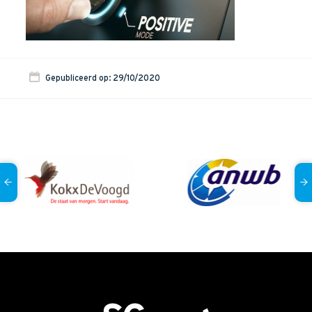
Onze dienstverlening
Commerciële diagnoses
(Sales)Cultuurtransformaties
Gepubliceerd op: 29/10/2020
Diagnose
winnende
Tenders
Een
winnende
Tender
Grip
op je
Toekomst
Leiderschap
bij
Transformatie
Programma
Management
Rollen
in
Sales
Sales
Development
Programma
SalesCultuur
Assessment
Persoonlijkheids
profielen
Inspiratie