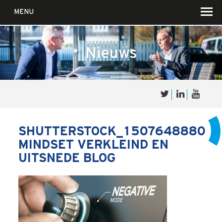
MENU
Nieuws
Over
Sales
cultuur
SHUTTERSTOCK_1507648880
MINDSET VERKLEIND EN
Waar wij in geloven …
UITSNEDE BLOG
Voor wie?
Iets over joúw SalesCultuur
De partners