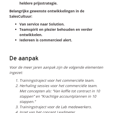
heldere prijsstrategie.
Blogs
Belangrijke gewenste ontwikkelingen in de
Vlogs
SalesCultuur:
Cases
Van service naar Solution.
Teamspirit en plezier behouden en verder
ontwikkelen.
Neem Contact op
Iedereen is commercieel alert.
Contact
De aanpak
Inschrijven SalesCultuur-nieuws
Voor de meer jaren aanpak zijn de volgende elementen
ingezet:
Trainingstraject voor het commerciële team.
Herhaling sessies voor het commerciële team.
Met concepten als: “Van koffie tot contract in 10
stappen” en “Krachtige accountplannen in 10
stappen.”
Trainingstraject voor de Lab medewerkers.
Inzet van het concept Leadmeter.