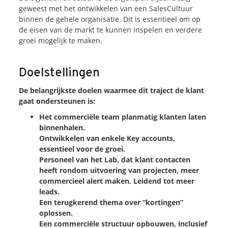
Onze dienstverlening
geweest met het ontwikkelen van een SalesCultuur
binnen de gehele organisatie. Dit is essentieel om op
de eisen van de markt te kunnen inspelen en verdere
Commerciële diagnoses
groei mogelijk te maken.
(Sales)Cultuurtransformaties
Diagnose
winnende
Tenders
Doelstellingen
Een
winnende
Tender
De belangrijkste doelen waarmee dit traject de klant
Grip
op je
Toekomst
gaat ondersteunen is:
Leiderschap
bij
Transformatie
Het commerciële team planmatig klanten laten
Programma
Management
binnenhalen.
Rollen
in
Sales
Ontwikkelen van enkele Key accounts,
essentieel voor de groei.
Sales
Development
Programma
Personeel van het Lab, dat klant contacten
SalesCultuur
Assessment
heeft rondom uitvoering van projecten, meer
Persoonlijkheids
profielen
commercieel alert maken. Leidend tot meer
leads.
Een terugkerend thema over “kortingen”
Inspiratie
oplossen.
Een commerciële structuur opbouwen, inclusief