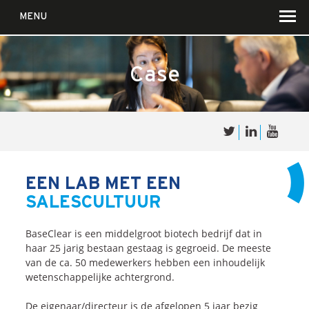
MENU
Case
Over
Sales
cultuur
EEN LAB MET EEN
SALESCULTUUR
Waar wij in geloven …
Voor wie?
BaseClear is een middelgroot biotech bedrijf dat in
Iets over joúw SalesCultuur
haar 25 jarig bestaan gestaag is gegroeid. De meeste
van de ca. 50 medewerkers hebben een inhoudelijk
De partners
wetenschappelijke achtergrond.
De eigenaar/directeur is de afgelopen 5 jaar bezig