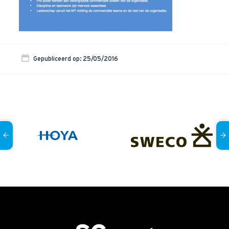
Onze dienstverlening
Commerciële diagnoses
(Sales)Cultuurtransformaties
Gepubliceerd op: 25/05/2016
Diagnose
winnende
Tenders
Een
winnende
Tender
Grip
op je
Toekomst
Leiderschap
bij
Transformatie
Programma
Management
Rollen
in
Sales
Sales
Development
Programma
SalesCultuur
Assessment
Persoonlijkheids
profielen
Inspiratie