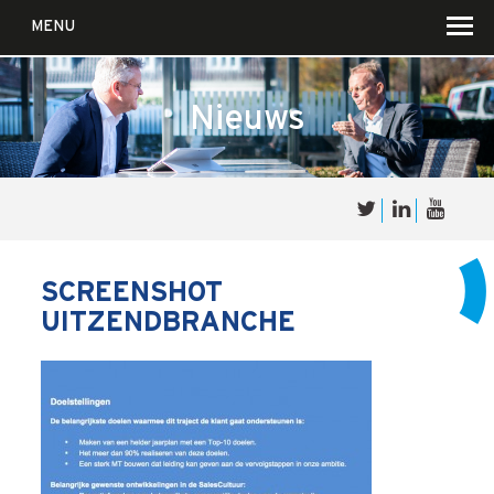
MENU
Nieuws
Over
Sales
cultuur
SCREENSHOT
UITZENDBRANCHE
Waar wij in geloven …
Voor wie?
Iets over joúw SalesCultuur
De partners