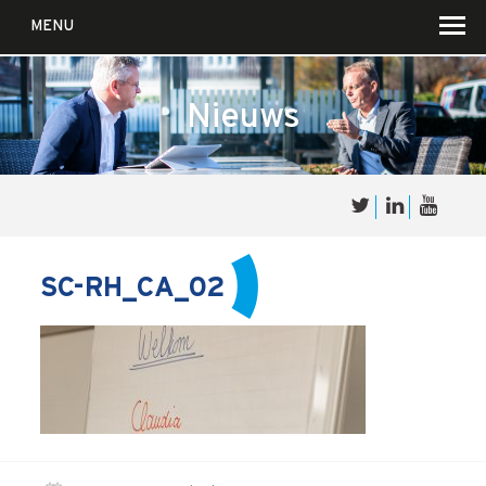
MENU
Nieuws
Over
Sales
cultuur
SC-RH_CA_02
Waar wij in geloven …
Voor wie?
Iets over joúw SalesCultuur
De partners