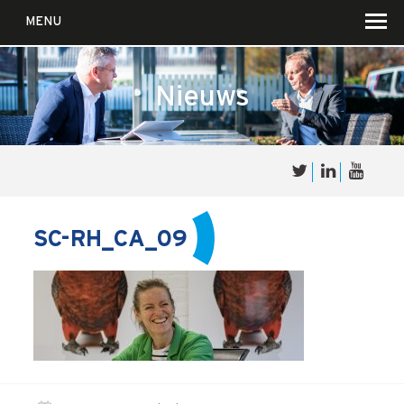
MENU
Nieuws
Over
Sales
cultuur
SC-RH_CA_09
Waar wij in geloven …
Voor wie?
Iets over joúw SalesCultuur
De partners