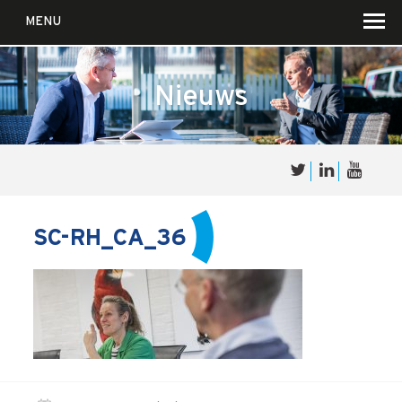
MENU
Nieuws
Over
Sales
cultuur
SC-RH_CA_36
Waar wij in geloven …
Voor wie?
Iets over joúw SalesCultuur
De partners