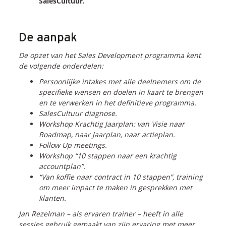
SalesCultuur.
Blogs
Vlogs
De aanpak
Cases
De opzet van het Sales Development programma kent
de volgende onderdelen:
Neem Contact op
Persoonlijke intakes met alle deelnemers om de
specifieke wensen en doelen in kaart te brengen
en te verwerken in het definitieve programma.
Contact
SalesCultuur diagnose.
Inschrijven SalesCultuur-nieuws
Workshop Krachtig Jaarplan: van Visie naar
Roadmap, naar Jaarplan, naar actieplan.
Follow Up meetings.
Workshop “10 stappen naar een krachtig
accountplan”.
“Van koffie naar contract in 10 stappen”, training
om meer impact te maken in gesprekken met
klanten.
Jan Rezelman – als ervaren trainer – heeft in alle
sessies gebruik gemaakt van zijn ervaring met meer