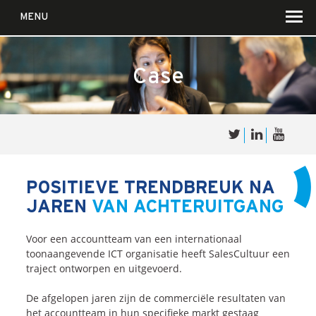
MENU
Case
Over
Sales
cultuur
POSITIEVE TRENDBREUK NA
JAREN
VAN ACHTERUITGANG
Waar wij in geloven …
Voor wie?
Voor een accountteam van een internationaal
Iets over joúw SalesCultuur
toonaangevende ICT organisatie heeft SalesCultuur een
traject ontworpen en uitgevoerd.
De partners
De afgelopen jaren zijn de commerciële resultaten van
het accountteam in hun specifieke markt gestaag