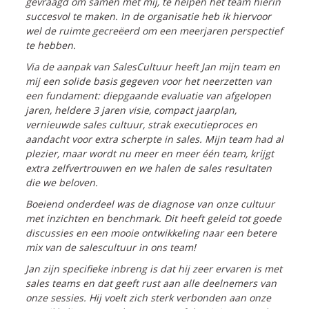
gevraagd om samen met mij, te helpen het team hierin
succesvol te maken. In de organisatie heb ik hiervoor
wel de ruimte gecreëerd om een meerjaren perspectief
te hebben.
Via de aanpak van SalesCultuur heeft Jan mijn team en
mij een solide basis gegeven voor het neerzetten van
een fundament: diepgaande evaluatie van afgelopen
jaren, heldere 3 jaren visie, compact jaarplan,
vernieuwde sales cultuur, strak executieproces en
aandacht voor extra scherpte in sales. Mijn team had al
plezier, maar wordt nu meer en meer één team, krijgt
extra zelfvertrouwen en we halen de sales resultaten
die we beloven.
Boeiend onderdeel was de diagnose van onze cultuur
met inzichten en benchmark. Dit heeft geleid tot goede
discussies en een mooie ontwikkeling naar een betere
mix van de salescultuur in ons team!
Jan zijn specifieke inbreng is dat hij zeer ervaren is met
sales teams en dat geeft rust aan alle deelnemers van
onze sessies. Hij voelt zich sterk verbonden aan onze