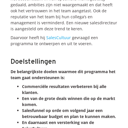
Onze dienstverlening
gedaald, ambities zijn niet waargemaakt en dat heeft
ook het vertrouwen in het team aangetast. Ook de
reputatie van het team bij hun collega’s en
Commerciële diagnoses
management is verminderd. Een nieuwe salesdirecteur
(Sales)Cultuurtransformaties
is aangesteld om deze trend te keren.
Diagnose
winnende
Tenders
Daarvoor heeft hij
SalesCultuur
gevraagd een
programma te ontwerpen en uit te voeren.
Een
winnende
Tender
Grip
op je
Toekomst
Leiderschap
bij
Transformatie
Doelstellingen
Programma
Management
De belangrijkste doelen waarmee dit programma het
Rollen
in
Sales
team gaat ondersteunen is:
Sales
Development
Programma
Commerciële resultaten verbeteren bij alle
SalesCultuur
Assessment
klanten.
Een van de grote deals winnen die op de markt
Persoonlijkheids
profielen
komen.
Salesfunnel op orde om volgend jaar een
betrouwbaar budget en plan te kunnen maken.
Inspiratie
En daarnaast een versterking van de