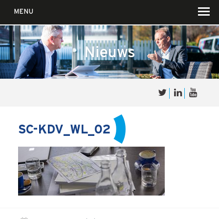
MENU
Nieuws
Over
Sales
cultuur
SC-KDV_WL_02
Waar wij in geloven …
Voor wie?
Iets over joúw SalesCultuur
De partners