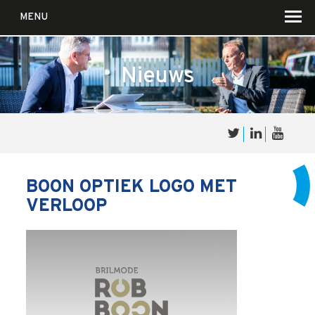
MENU
Nieuws
Over
Sales
cultuur
BOON OPTIEK LOGO MET
VERLOOP
Waar wij in geloven …
Voor wie?
Iets over joúw SalesCultuur
De partners