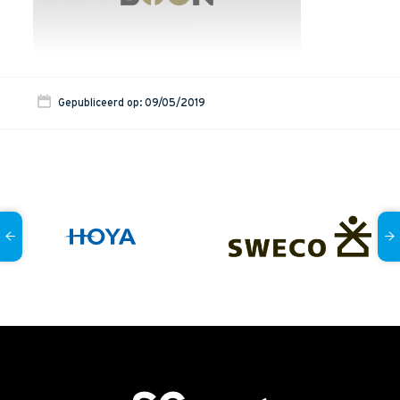
Onze dienstverlening
Commerciële diagnoses
(Sales)Cultuurtransformaties
Gepubliceerd op: 09/05/2019
Diagnose
winnende
Tenders
Een
winnende
Tender
Grip
op je
Toekomst
Leiderschap
bij
Transformatie
Programma
Management
Rollen
in
Sales
Sales
Development
Programma
SalesCultuur
Assessment
Persoonlijkheids
profielen
Inspiratie