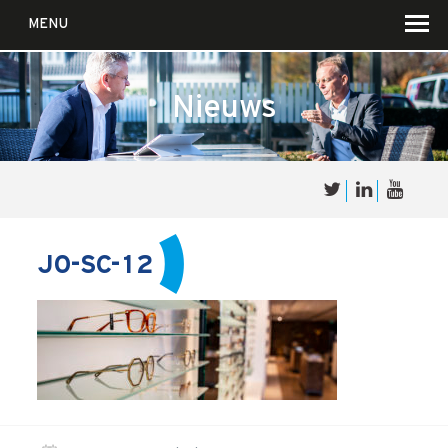
MENU
Nieuws
Over
Sales
cultuur
JO-SC-12
Waar wij in geloven …
Voor wie?
Iets over joúw SalesCultuur
De partners