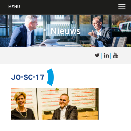
MENU
Nieuws
Over
Sales
cultuur
JO-SC-17
Waar wij in geloven …
Voor wie?
Iets over joúw SalesCultuur
De partners