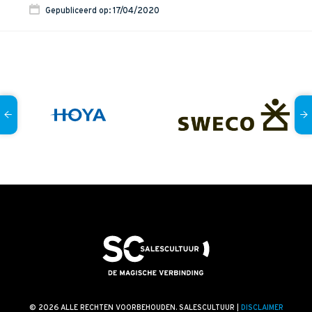
Onze dienstverlening
Gepubliceerd op: 17/04/2020
Commerciële diagnoses
(Sales)Cultuurtransformaties
Diagnose
winnende
Tenders
Een
winnende
Tender
Grip
op je
Toekomst
Leiderschap
bij
Transformatie
Programma
Management
Rollen
in
Sales
Sales
Development
Programma
SalesCultuur
Assessment
Persoonlijkheids
profielen
Inspiratie
© 2026 ALLE RECHTEN VOORBEHOUDEN. SALESCULTUUR |
DISCLAIMER