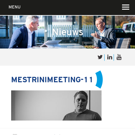
MENU
Nieuws
Over
Sales
cultuur
MESTRINIMEETING-11
Waar wij in geloven …
Voor wie?
Iets over joúw SalesCultuur
De partners