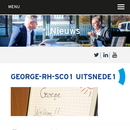
MENU
Nieuws
Over
Sales
cultuur
GEORGE-RH-SC01 UITSNEDE1
Waar wij in geloven …
Voor wie?
Iets over joúw SalesCultuur
De partners