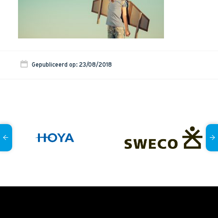
Onze dienstverlening
Commerciële diagnoses
(Sales)Cultuurtransformaties
Diagnose
winnende
Tenders
Gepubliceerd op: 23/08/2018
Een
winnende
Tender
Grip
op je
Toekomst
Leiderschap
bij
Transformatie
Programma
Management
Rollen
in
Sales
Sales
Development
Programma
SalesCultuur
Assessment
Persoonlijkheids
profielen
Inspiratie