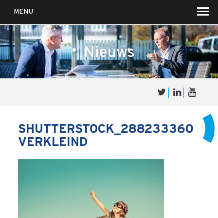
MENU
Nieuws
Over
Sales
cultuur
SHUTTERSTOCK_288233360
VERKLEIND
Waar wij in geloven …
Voor wie?
Iets over joúw SalesCultuur
De partners