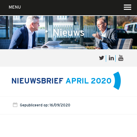
MENU
Nieuws
Over
Sales
cultuur
NIEUWSBRIEF
APRIL 2020
Waar wij in geloven …
Voor wie?
Gepubliceerd op: 16/09/2020
Iets over joúw SalesCultuur
De partners