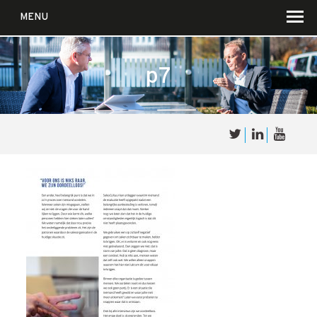
MENU
p7
Over
Sales
cultuur
Waar wij in geloven …
Voor wie?
Iets over joúw SalesCultuur
De partners