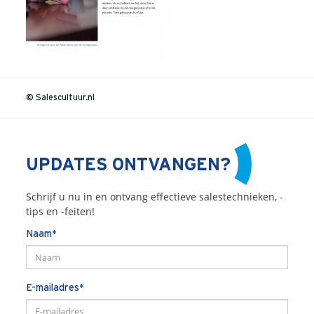
Onze dienstverlening
Commerciële diagnoses
(Sales)Cultuurtransformaties
Diagnose
winnende
Tenders
© Salescultuur.nl
Een
winnende
Tender
Grip
op je
Toekomst
Leiderschap
bij
Transformatie
UPDATES ONTVANGEN?
Programma
Management
Rollen
in
Sales
Schrijf u nu in en ontvang effectieve salestechnieken, -
Sales
Development
Programma
tips en -feiten!
SalesCultuur
Assessment
Naam*
Persoonlijkheids
profielen
Inspiratie
E-mailadres*