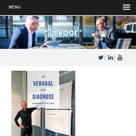
MENU
voor
Over
Sales
cultuur
Waar wij in geloven …
Voor wie?
Iets over joúw SalesCultuur
De partners