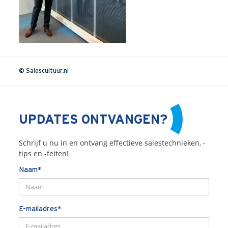
Onze dienstverlening
Commerciële diagnoses
(Sales)Cultuurtransformaties
Diagnose
winnende
Tenders
© Salescultuur.nl
Een
winnende
Tender
Grip
op je
Toekomst
Leiderschap
bij
Transformatie
UPDATES ONTVANGEN?
Programma
Management
Rollen
in
Sales
Schrijf u nu in en ontvang effectieve salestechnieken, -
Sales
Development
Programma
tips en -feiten!
SalesCultuur
Assessment
Naam*
Persoonlijkheids
profielen
Inspiratie
E-mailadres*