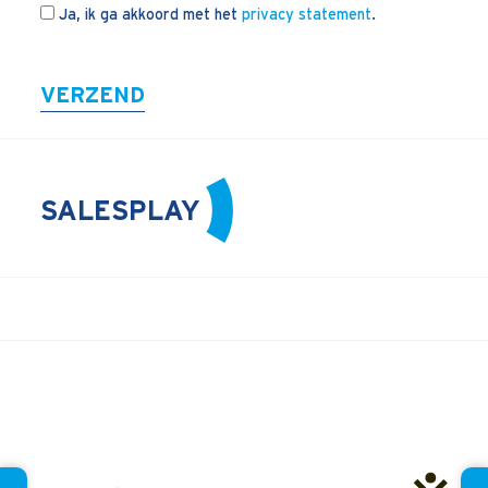
Ja, ik ga akkoord met het
privacy statement
.
Blogs
Vlogs
Cases
VERZEND
Neem Contact op
SALESPLAY
Contact
Inschrijven SalesCultuur-nieuws