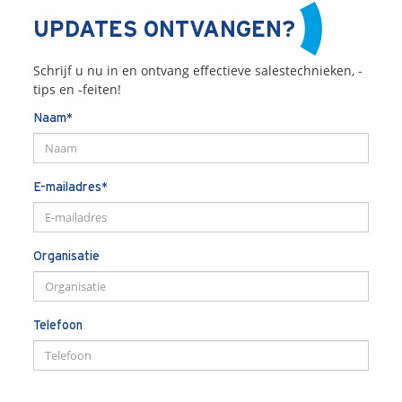
Onze dienstverlening
UPDATES ONTVANGEN?
Commerciële diagnoses
Schrijf u nu in en ontvang effectieve salestechnieken, -
(Sales)Cultuurtransformaties
tips en -feiten!
Diagnose
winnende
Tenders
Naam*
Een
winnende
Tender
Grip
op je
Toekomst
Leiderschap
bij
Transformatie
E-mailadres*
Programma
Management
Rollen
in
Sales
Organisatie
Sales
Development
Programma
SalesCultuur
Assessment
Persoonlijkheids
profielen
Telefoon
Inspiratie